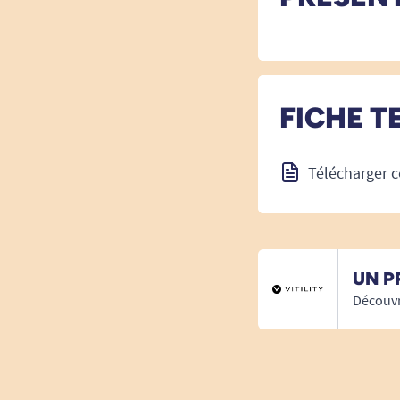
FICHE T
Télécharger c
UN P
Découvr