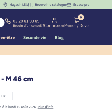
 "
BIENVENUE
Magasin Lille
" pour
la 1ère commande d'incontinence
Recevoir le catalogue
Espace pro
0
03 20 81 93 89
Connexion
Panier
/ Devis
Besoin d'un conseil ?
ien-être
Seconde vie
Blog
 - M 46 cm
TTC
dié le lundi 10 août 2026
Plus d'info