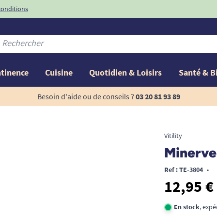
conditions
-10%
avec le code
ntinence
Cuisine
Quotidien & Loisirs
Santé & B
Besoin d'aide ou de conseils ?
03 20 81 93 89
Vitility
Minerve
Ref : TE-3804
•
12,95 €
En stock
, expé