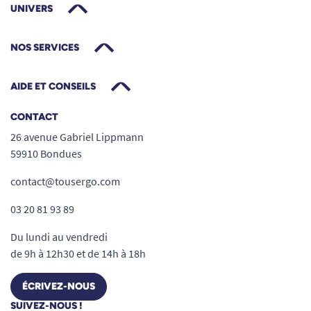
UNIVERS
superposer, aligner pour construire ou
reconstruire selon un modèle ou son
inspiration.
NOS SERVICES
La concentration et la patience
: chaque
réalisation demande observation, réflexion
AIDE ET CONSEILS
et attention soutenue.
CONTACT
La créativité et l’imagination
: combinés à
26 avenue Gabriel Lippmann
l'infini, les 40 éléments colorés deviennent
59910 Bondues
une infinité de structures personnelles.
L’imagerie mentale et le raisonnement
contact@tousergo.com
logique
: reproduire une construction à
03 20 81 93 89
partir d’un exemple ou inventer son propre
modèle stimule la mémoire visuelle et la
Du lundi au vendredi
de 9h à 12h30 et de 14h à 18h
logique spatiale.
L’esprit d'équipe et la coopération
: jeu à
ÉCRIVEZ-NOUS
plusieurs, échanges d’idées, prise de
SUIVEZ-NOUS !