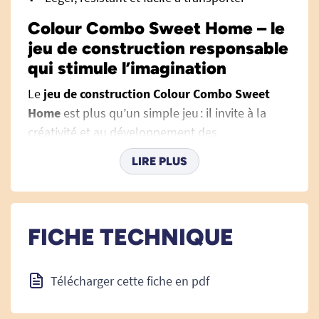
Colour Combo Sweet Home – le
jeu de construction responsable
qui stimule l’imagination
Le
jeu de construction Colour Combo Sweet
Home
est plus qu’un simple jeu : il invite à la
créativité et au développement des
compétences, tout en respectant
LIRE PLUS
l’environnement. Grâce à ses
40 briques
colorées
(jaune, rose, violet), il permet de
construire, déconstruire, inventer et réinventer à
l’infini, en solo ou à plusieurs. Que ce soit pour
FICHE TECHNIQUE
construire une maison, une tour, un pont ou
toute structure issue de l’imagination, tout est
Télécharger cette fiche en pdf
possible sans colle ni fixation.
Ce jeu s’adresse aux enfants dès 3 ans, mais