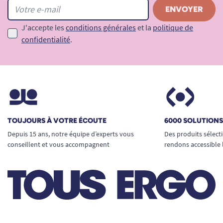
matériaux allergènes.
Entretien facile
: lavage à l’eau savonneuse,
J'accepte les
conditions générales
et la
politique de
séchage rapide.
confidentialité
.
Un support pédagogique complet pour
apprendre en s’amusant
Au-delà du jeu, ce coffret favorise de nombreux
apprentissages essentiels chez l’enfant mais
aussi chez l'adulte en situation de rééducation
ou d'entraînement cognitif. Grâce aux
briques
TOUJOURS À VOTRE ÉCOUTE
6000 SOLUTION
adaptées
(12 cm x 2,4 cm x 0,8 cm), chacun
Depuis 15 ans, notre équipe d’experts vous
Des produits sélect
développe :
conseillent et vous accompagnent
rendons accessible 
La motricité fine
: prise en main,
manipulation, équilibre et agilité des doigts
(idéales contre la dyspraxie ou en
ergothérapie).
La coordination œil-main
: ajuster,