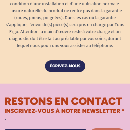
condition d'une installation et d'une utilisation normale.
une gestion durable des forêts, ainsi que de
L'usure naturelle du produit ne rentre pas dans la garantie
plastique recyclé sans aucun composant nocif
(roues, pneus, poignées). Dans les cas où la garantie
(sans phtalate, sans BPA, ni solvants). Chaque
s'applique, l'envoi de(s) pièce(s) sera pris en charge par Tous
brique est soigneusement colorée avec des
Ergo. Attention la main d'œuvre reste à votre charge et un
diagnostic doit être fait au préalable par vos soins, durant
teintes pastel harmonieuses
(jaune doux, rose
lequel nous pourrons vous assister au téléphone.
tendre, violet lumineux), pour stimuler la vue
tout en douceur, sans surexciter.
Robustes mais légères, elles sont agréables au
ÉCRIVEZ-NOUS
toucher, sans arêtes vives ni échardes, et
respectent les normes de sécurité
des jouets
européens (EN71), pour une utilisation sereine
RESTONS EN CONTACT
dès le plus jeune âge.
INSCRIVEZ-VOUS À NOTRE NEWSLETTER *
Écologique
: fabrication raisonnée, matières
recyclées et certification PEFC.
*
Sain et sûr
: sans colles, vernis toxiques ou