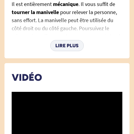
Il est entièrement
mécanique
. Il vous suffit de
tourner la manivelle
pour relever la personne,
sans effort. La manivelle peut être utilisée du
côté droit ou du côté gauche. Poursuivez le
relevage jusqu'à ce que la personne ayant chuté
atteigne une position d'assise droite, les pieds
LIRE PLUS
au sol. Doté d'une
assise
ergonomique et
antidérapante
, le siège Raizer vous assure un
relevage confortable en toute sécurité.
VIDÉO
Peu importe l'âge et la force de l'aidant, il vous
sera possible de relever la personne ayant chuté
en toute sécurité.
Très simple à monter, le Raizer est livré avec son
assise, deux dosserets réversibles et 4 pieds
identiques que vous devez emboîter autour de la