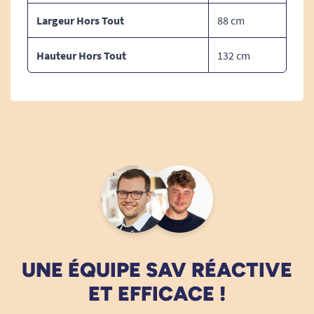
totalement la manivelle de crémaillère dans le
Largeur Hors Tout
88 cm
bloc assise. L'usure prématurée de la pièce en
laiton ne rentrera pas dans le cadre de la
Hauteur Hors Tout
132 cm
garantie.
UNE ÉQUIPE SAV RÉACTIVE
ET EFFICACE !