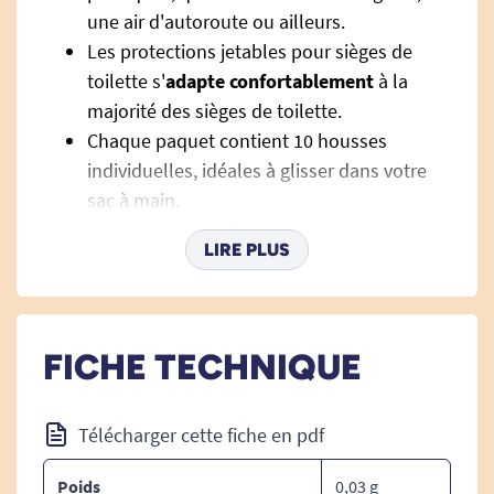
une air d'autoroute ou ailleurs.
Les protections jetables pour sièges de
toilette s'
adapte confortablement
à la
majorité des sièges de toilette.
Chaque paquet contient 10 housses
individuelles, idéales à glisser dans votre
sac à main.
Elles sont fabriquées à partir de
matériaux
LIRE PLUS
biodégradables
, donc respectueuses de
l'environnement.
Son utilisation est très simple, déplié
simplement la housse et placez-la sur le
FICHE TECHNIQUE
siège avant de l'utiliser.
Télécharger cette fiche en pdf
Poids
0,03 g