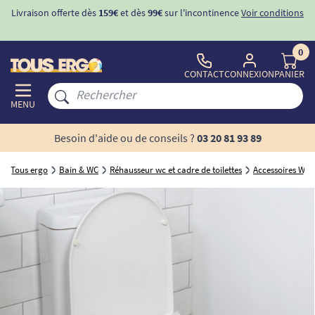
Livraison offerte dès
159€
et dès
99€
sur l'incontinence
Voir conditions
0
CONTACT
CONNEXION
PANIER
MENU
Besoin d'aide ou de conseils ?
03 20 81 93 89
Tous ergo
Bain & WC
Réhausseur wc et cadre de toilettes
Accessoires WC