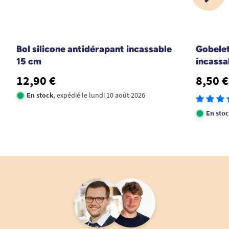
Bol silicone antidérapant incassable
Gobelet
15 cm
incassa
12,90 €
8,50 €
En stock
, expédié le lundi 10 août 2026
En sto