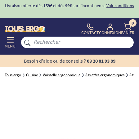
Livraison offerte dès
159€
et dès
99€
sur l'incontinence
Voir conditions
0
CONTACT
CONNEXION
PANIER
MENU
Besoin d'aide ou de conseils ?
03 20 81 93 89
Tous ergo
Cuisine
Vaisselle ergonomique
Assiettes ergonomiques
Assie