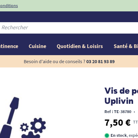
conditions
-10%
avec le code
ntinence
Cuisine
Quotidien & Loisirs
Santé & B
Besoin d'aide ou de conseils ?
03 20 81 93 89
Vis de 
Uplivin
Ref : TE-38780
•
7,50 €
TT
En stock
, exp