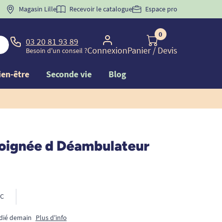
 "
BIENVENUE
Magasin Lille
" pour
la 1ère commande d'incontinence
Recevoir le catalogue
Espace pro
0
03 20 81 93 89
Connexion
Panier
/ Devis
Besoin d'un conseil ?
ien-être
Seconde vie
Blog
poignée d Déambulateur
C
édié demain
Plus d'info