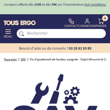
Livraison offerte dès
159€
et dès
99€
sur l'incontinence
Voir conditions
0
CONTACT
CONNEXION
PANIER
MENU
Besoin d'aide ou de conseils ?
03 20 81 93 89
Tous ergo
SAV
Vis d'ajustement de hauteur poignée - Saljol Allround et Car