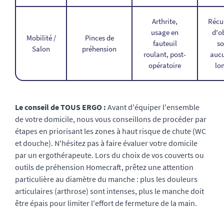
Arthrite,
Récu
usage en
d'o
Mobilité /
Pinces de
fauteuil
so
Salon
préhension
roulant, post-
aucu
opératoire
lo
Le conseil de TOUS ERGO :
Avant d'équiper l'ensemble
de votre domicile, nous vous conseillons de procéder par
étapes en priorisant les zones à haut risque de chute (WC
et douche). N'hésitez pas à faire évaluer votre domicile
par un ergothérapeute. Lors du choix de vos couverts ou
outils de préhension Homecraft, prêtez une attention
particulière au diamètre du manche : plus les douleurs
articulaires (arthrose) sont intenses, plus le manche doit
être épais pour limiter l'effort de fermeture de la main.