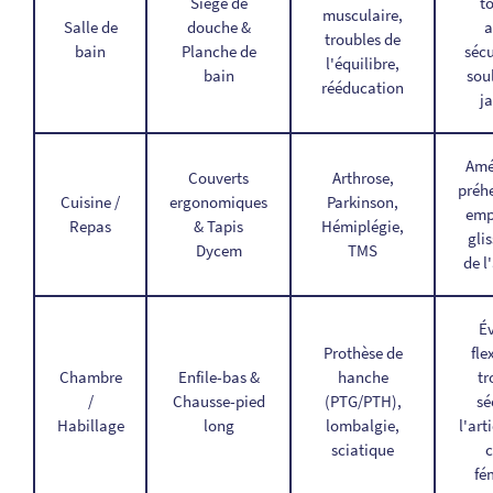
Siège de
to
musculaire,
Salle de
douche &
a
troubles de
bain
Planche de
sécu
l'équilibre,
bain
sou
rééducation
j
Amé
Couverts
Arthrose,
préh
Cuisine /
ergonomiques
Parkinson,
emp
Repas
& Tapis
Hémiplégie,
gli
Dycem
TMS
de l
Év
Prothèse de
fle
Chambre
Enfile-bas &
hanche
tr
/
Chausse-pied
(PTG/PTH),
sé
Habillage
long
lombalgie,
l'art
sciatique
c
fé