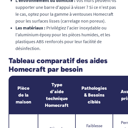
L'environnement du domicile :
Vos murs peuvent-ils
supporter une barre d'appui à visser ? Si ce n'est pas
le cas, optez pour la gamme à ventouses Homecraft
pour les surfaces lisses (carrelage non poreux).
Les matériaux :
Privilégiez l'acier inoxydable ou
l'aluminium époxy pour les pièces humides, et les
plastiques ABS renforcés pour leur facilité de
désinfection.
Tableau comparatif des aides
Homecraft par besoin
Type
Pièce
Pathologies
d'aide
Av
de la
& Besoins
technique
pri
maison
ciblés
Homecraft
Per
Faiblesse