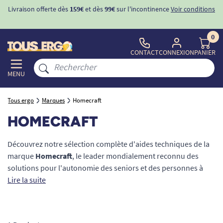
Livraison offerte dès
159€
et dès
99€
sur l'incontinence
Voir conditions
0
CONTACT
CONNEXION
PANIER
MENU
Tous ergo
Marques
Homecraft
HOMECRAFT
Découvrez notre sélection complète d'aides techniques de la
marque
Homecraft
, le leader mondialement reconnu des
solutions pour l'autonomie des seniors et des personnes à
mobilité réduite (PMR). Que vous recherchiez des
Lire la suite
équipements sécurisés pour prévenir les chutes, des
ustensiles ergonomiques pour faciliter la préhension ou des
accessoires de confort pour le quotidien, Homecraft conçoit