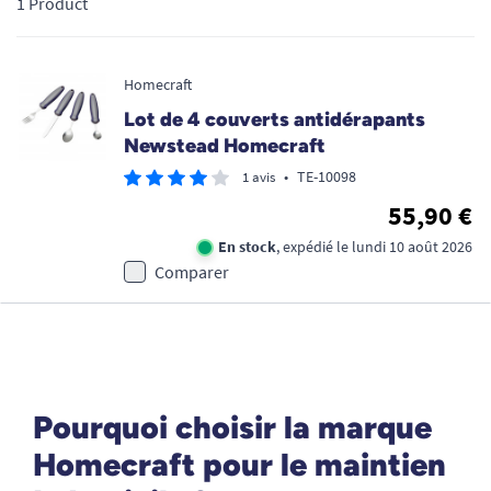
1 Product
du matériel médical fiable et durable. L'objectif premier de
cette marque experte est clair : faciliter les gestes de tous les
jours, soulager les articulations et maintenir l'indépendance à
Homecraft
domicile en toute sécurité.
Lot de 4 couverts antidérapants
Newstead Homecraft
•
TE-10098
1 avis
55,90 €
En stock
, expédié le lundi 10 août 2026
Comparer
Pourquoi choisir la marque
Homecraft pour le maintien