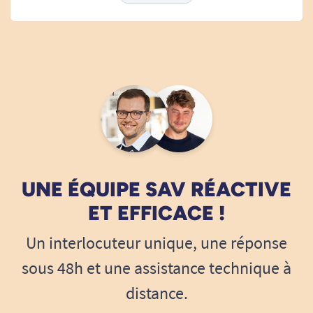
retours sont précieux et nous les prenons en compte
pour améliorer kontinuellement nos offres. Nous
espérons que vous trouverez d'autres produits qui
vous satisferont davantage ! Cordialement, L'équipe
tousergo.com
Tous Ergo
UNE ÉQUIPE SAV RÉACTIVE
ET EFFICACE !
Un interlocuteur unique, une réponse
sous 48h et une assistance technique à
distance.