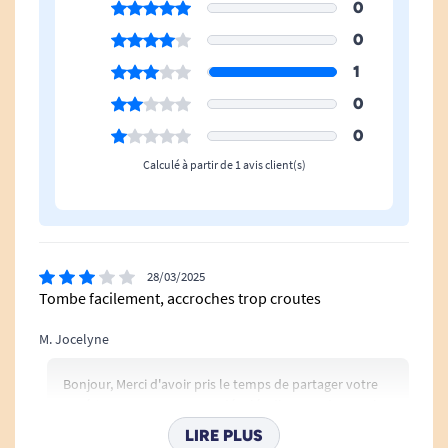
0
0
1
0
0
Calculé à partir de 1 avis client(s)
28/03/2025
Tombe facilement, accroches trop croutes
M. Jocelyne
Bonjour, Merci d'avoir pris le temps de partager votre
expérience. Nous sommes désolés d'apprendre que le
produit ne répond pas pleinement à vos attentes et
LIRE PLUS
que les accroches n'ont pas été à la hauteur. Vos