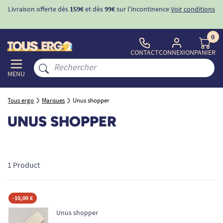
Livraison offerte dès
159€
et dès
99€
sur l'incontinence
Voir conditions
0
CONTACT
CONNEXION
PANIER
MENU
Tous ergo
Marques
Unus shopper
UNUS SHOPPER
1 Product
-10,00 €
Unus shopper