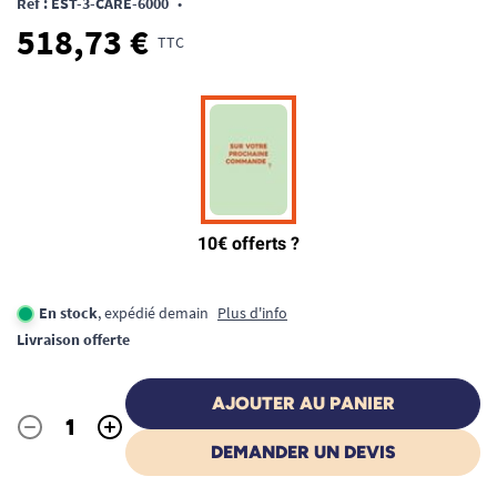
Ref : EST-3-CARE-6000
•
518,73 €
TTC
En stock
, expédié demain
Plus d'info
Livraison offerte
AJOUTER AU PANIER
-
+
Quantité
DEMANDER UN DEVIS