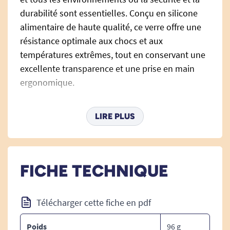
durabilité sont essentielles. Conçu en silicone
alimentaire de haute qualité, ce verre offre une
résistance optimale aux chocs et aux
températures extrêmes, tout en conservant une
excellente transparence et une prise en main
ergonomique.
Sa matière souple et agréable au toucher assure
LIRE PLUS
une
prise en main facile
, réduisant les risques
de glisse et facilitant l'hydratation au quotidien.
Il supporte des températures de
-40°C à
+250°C
et passe sans problème au
micro-ondes
,
FICHE TECHNIQUE
au
lave-vaisselle
.
Conforme aux règlements sur les matériaux en
Télécharger cette fiche en pdf
contact avec les aliments, ce verre ne transfère
ni goût ni odeur aux boissons, garantissant une
Poids
96 g