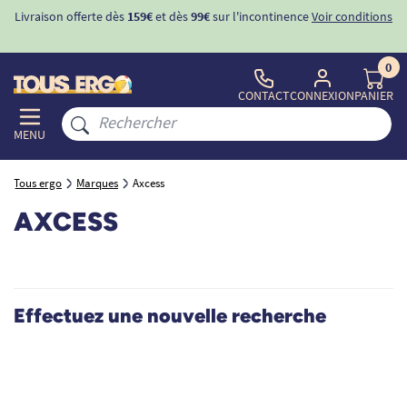
Livraison offerte dès
159€
et dès
99€
sur l'incontinence
Voir conditions
0
CONTACT
CONNEXION
PANIER
MENU
Tous ergo
Marques
Axcess
AXCESS
Effectuez une nouvelle recherche