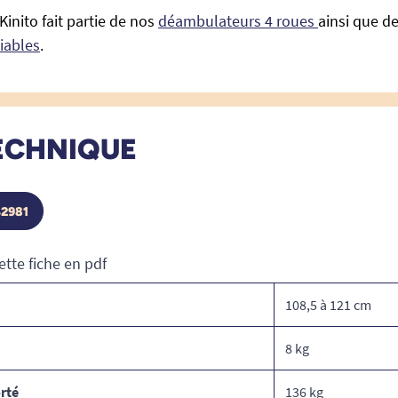
inito fait partie de nos
déambulateurs 4 roues
ainsi que d
iables
.
ECHNIQUE
42981
ette fiche en pdf
108,5 à 121 cm
8 kg
rté
136 kg