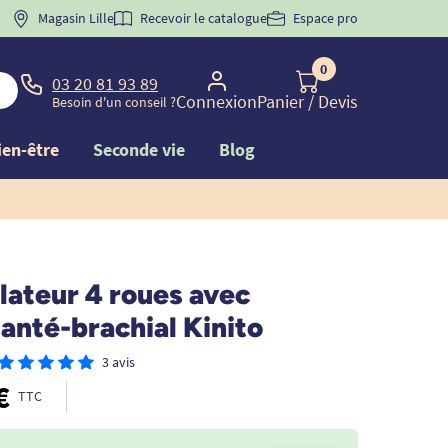
 "
BIENVENUE
Magasin Lille
" pour
la 1ère commande d'incontinence
Recevoir le catalogue
Espace pro
0
03 20 81 93 89
Connexion
Panier
/ Devis
Besoin d'un conseil ?
ien-être
Seconde vie
Blog
ateur 4 roues avec
anté-brachial Kinito
3 avis
€
TTC