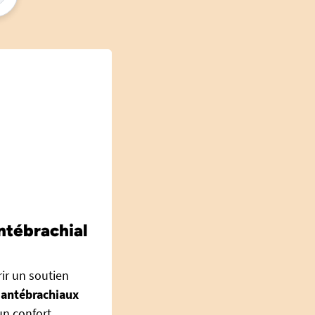
ntébrachial
ir un soutien
 antébrachiaux
 un confort