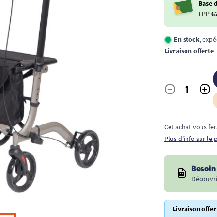
Base 
LPP
6
En stock
, expé
Livraison offerte
-
+
Quantité
Cet achat vous fer
Plus d'info sur le
Besoin 
Découvri
Livraison offer