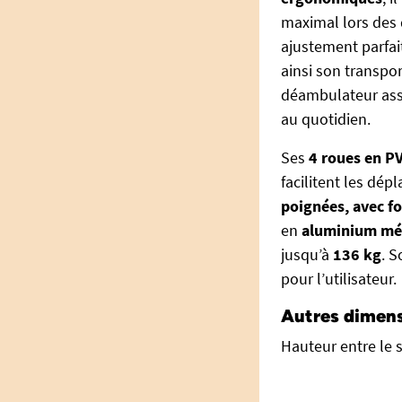
maximal lors des 
ajustement parfai
ainsi son transpo
déambulateur assu
au quotidien.
Ses
4 roues en P
facilitent les dép
poignées, avec f
en
aluminium mét
jusqu’à
136 kg
. 
pour l’utilisateur.
Autres dimens
Hauteur entre le s