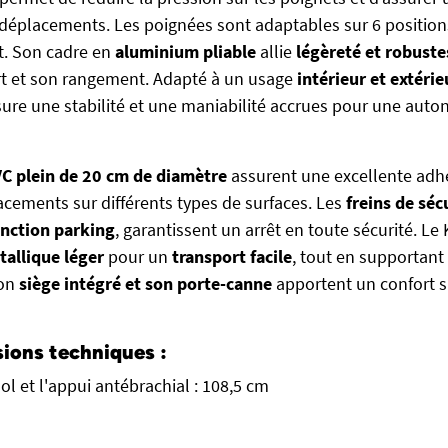
déplacements. Les poignées sont adaptables sur 6 positio
t. Son cadre en
aluminium pliable
allie
légèreté et robuste
rt et son rangement. Adapté à un usage
intérieur et extérie
re une stabilité et une maniabilité accrues pour une auto
VC plein de 20 cm de diamètre
assurent une excellente adhé
lacements sur différents types de surfaces. Les
freins de séc
onction parking
, garantissent un arrêt en toute sécurité. Le 
allique léger
pour un
transport facile
, tout en supportant
Son
siège intégré et son porte-canne
apportent un confort 
ions techniques :
ol et l'appui antébrachial : 108,5 cm