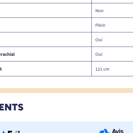
Non
Plein
Oui
rachial
Oui
t
121 cm
IENTS
/ 5