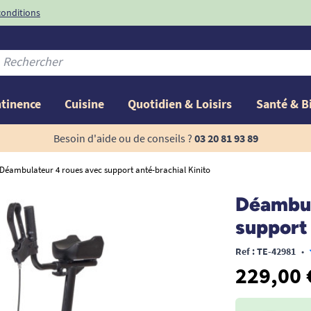
conditions
-10%
avec le code
ntinence
Cuisine
Quotidien & Loisirs
Santé & B
Besoin d'aide ou de conseils ?
03 20 81 93 89
Déambulateur 4 roues avec support anté-brachial Kinito
Déambul
support 
Ref : TE-42981
•
229,00 