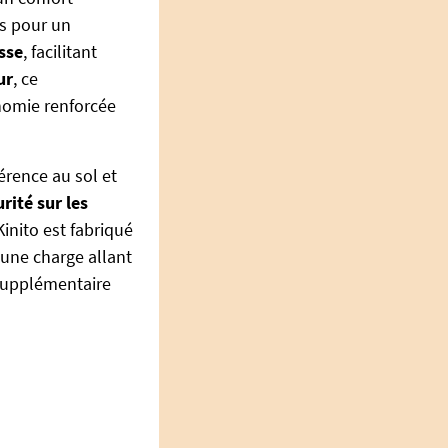
ns pour un
sse
, facilitant
ur
, ce
nomie renforcée
rence au sol et
urité sur les
Kinito est fabriqué
 une charge allant
supplémentaire