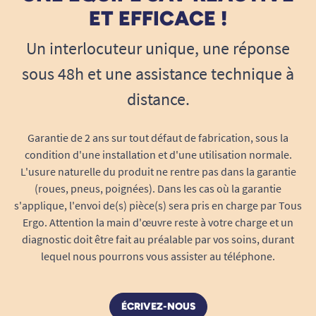
ET EFFICACE !
Pourquoi choisir le Verticalisateur
Un interlocuteur unique, une réponse
simple avec assise Toledo?
sous 48h et une assistance technique à
- Facile à utiliser, même par une personne seule
distance.
- Compatible avec les personnes ayant une
mobilité partielle
Garantie de 2 ans sur tout défaut de fabrication, sous la
condition d'une installation et d'une utilisation normale.
- Format compact adapté aux espaces étroits
L'usure naturelle du produit ne rentre pas dans la garantie
(roues, pneus, poignées). Dans les cas où la garantie
- Stabilité optimale grâce aux freins sur les roues
s'applique, l'envoi de(s) pièce(s) sera pris en charge par Tous
Ergo. Attention la main d'œuvre reste à votre charge et un
- Assise intégrée pour plus de sécurité
diagnostic doit être fait au préalable par vos soins, durant
- Montage simple avec les outils inclus
lequel nous pourrons vous assister au téléphone.
- Entretien facile avec un chiffon humide
ÉCRIVEZ-NOUS
- Garantie 3 ans