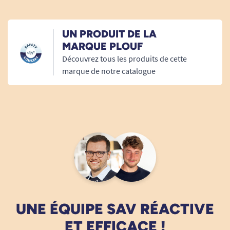
P. JEAN
UN PRODUIT DE LA
MARQUE PLOUF
08/10/2025
Découvrez tous les produits de cette
RAS
marque de notre catalogue
C. Odette
UNE ÉQUIPE SAV RÉACTIVE
ET EFFICACE !