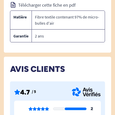
Télécharger cette fiche en pdf
solaire UPF 50+
, bloquant 98 % des rayons UV
pour nager en extérieur en toute sécurité
Matière
Fibre textile contenant 97% de micro-
bulles d'air
Guide des tailles :
Taille
Tour de poitrine
Tour de hanche
Garantie
2 ans
T1 : 46 à 55 kg
80 cm
80 cm
T2 : 56 à 65 kg
88 cm
88 cm
T3 : 66 à 75 kg
96 cm
96 cm
T4 : 76 à 85 kg
104 cm
104 cm
AVIS CLIENTS
Les petits + du maillot de bain flottant
pour Femme :
Conforme à la norme européenne de
4.7
/ 5
sécurité EN 13138-1:2021.
Fournisseur Officiel de la Fédération
Française de Natation.
2