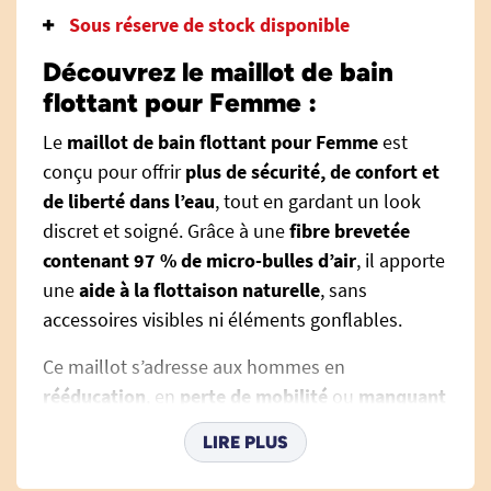
Sous réserve de stock disponible
Découvrez le maillot de bain
flottant pour Femme :
Le
maillot de bain flottant pour Femme
est
conçu pour offrir
plus de sécurité, de confort et
de liberté dans l’eau
, tout en gardant un look
discret et soigné. Grâce à une
fibre brevetée
contenant 97 % de micro-bulles d’air
, il apporte
une
aide à la flottaison naturelle
, sans
accessoires visibles ni éléments gonflables.
Ce maillot s’adresse aux hommes en
rééducation
, en
perte de mobilité
ou
manquant
de confiance dans l’eau
. Il permet de se
LIRE PLUS
maintenir à la surface sans effort, de bouger
librement et de profiter d’une séance de