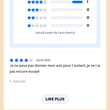
Partenaire Officiel de l'Académie Française
1
de Natation.
0
Produit issu d'une entreprise française avec
0
brevet déposé en France.
0
Calculé à partir de 3 avis client(s)
18/01/2026
Je ne peux pas donner mon avis pour l instant ,je ne l ai
pas encore essayé
C. Nathalie
20/10/2025
LIRE PLUS
Maillot essayé mais pas encore testé. Première
impression excellente