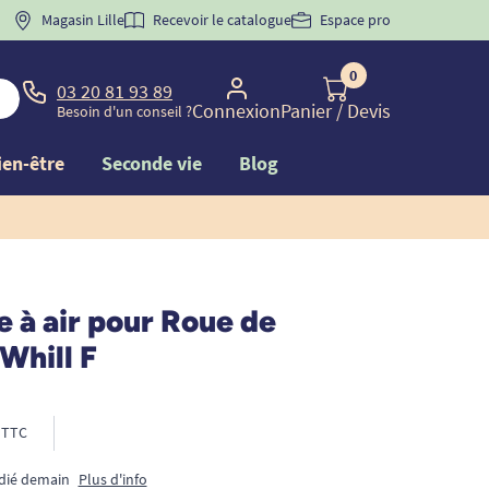
 "
BIENVENUE
Magasin Lille
" pour
la 1ère commande d'incontinence
Recevoir le catalogue
Espace pro
0
03 20 81 93 89
Connexion
Panier
/ Devis
Besoin d'un conseil ?
ien-être
Seconde vie
Blog
 à air pour Roue de
 Whill F
TTC
édié demain
Plus d'info