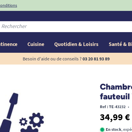
conditions
-10%
avec le code
ntinence
Cuisine
Quotidien & Loisirs
Santé & B
Besoin d'aide ou de conseils ?
03 20 81 93 89
Chambre
fauteuil
Ref : TE-43232
•
34,99 €
En stock
, exp