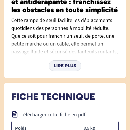
et antidérapante : franchissez
les obstacles en toute simplicité
Cette rampe de seuil facilite les déplacements
quotidiens des personnes à mobilité réduite.
Que ce soit pour franchir un seuil de porte, une
petite marche ou un câble, elle permet un
passage fluide et sécurisé des fauteuils roulants,
déambulateurs ou poussettes. Légère, compacte
LIRE PLUS
et pliable, elle se transporte facilement et
s’adapte à différents environnements, à la
maison comme à l’extérieur. Dotée d’une surface
antidérapante et d’un design stable, elle offre
FICHE TECHNIQUE
une sécurité optimale à chaque utilisation.
Conception, sécurité et praticité au
Télécharger cette fiche en pdf
quotidien
Surface antidérapante sécurisante
Poids
8,5 kg