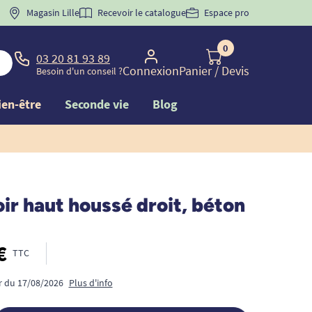
 "
BIENVENUE
Magasin Lille
" pour
la 1ère commande d'incontinence
Recevoir le catalogue
Espace pro
0
03 20 81 93 89
Connexion
Panier
/ Devis
Besoin d'un conseil ?
ien-être
Seconde vie
Blog
r haut houssé droit, béton
€
TTC
ir du 17/08/2026
Plus d'info