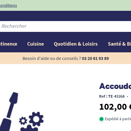
conditions
-10%
avec le code
ntinence
Cuisine
Quotidien & Loisirs
Santé & B
Besoin d'aide ou de conseils ?
03 20 81 93 89
Accoudoi
Ref : TE-43268
•
102,00 
Expédié à part