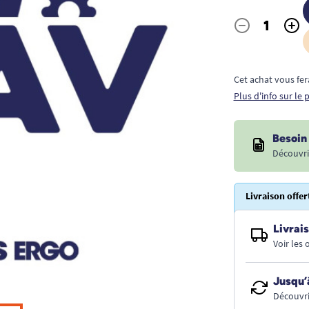
-
+
Quantité
Cet achat vous fer
Plus d'info sur le
Besoin 
Découvri
Livraison offer
Livrais
Voir les
Jusqu’
Découvri