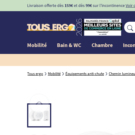
Livraison offerte dès
159€
et dès
99€
sur l'incontinence
Voir 
Mobilité
Bain & WC
Chambre
Inco
Tous ergo
Mobilité
Équipements anti-chute
Chemin lumine