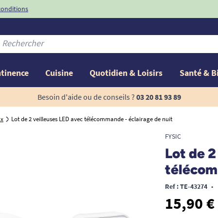
conditions
-10%
avec le code
ntinence
Cuisine
Quotidien & Loisirs
Santé & B
Besoin d'aide ou de conseils ?
03 20 81 93 89
ux
Lot de 2 veilleuses LED avec télécommande - éclairage de nuit
FYSIC
Lot de 2
télécom
Ref : TE-43274
•
15,90 €