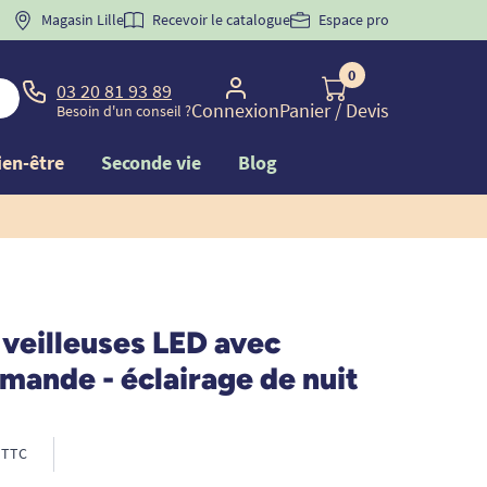
 "
BIENVENUE
Magasin Lille
" pour
la 1ère commande d'incontinence
Recevoir le catalogue
Espace pro
0
03 20 81 93 89
Connexion
Panier
/ Devis
Besoin d'un conseil ?
ien-être
Seconde vie
Blog
 veilleuses LED avec
mande - éclairage de nuit
TTC