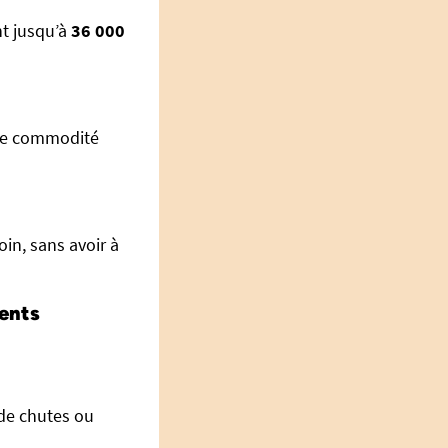
nt jusqu’à
36 000
une commodité
in, sans avoir à
ments
 de chutes ou