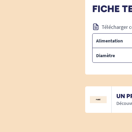
FICHE T
Télécharger c
Alimentation
Diamètre
UN P
Découvr