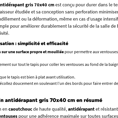
antidérapant gris 70x40 cm
est conçu pour durer dans le t
paisseur étudiée et sa conception sans perforation minimisen
ndillement ou la déformation, même en cas d’usage intensif.
mple pour améliorer durablement la sécurité de la salle de 
vité.
sation : simplicité et efficacité
s sur une surface propre et mouillée
pour permettre aux ventouses
ent sur tout le tapis pour coller les ventouses au fond de la baign
ue le tapis est bien à plat avant utilisation.
décollez doucement en soulevant l’un des bords pour faire entrer de 
ain antidérapant gris 70x40 cm en résumé
in en
caoutchouc
de haute qualité,
antidérapant
et résistant
entouses
pour une adhérence maximale sur toutes surfaces l