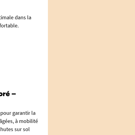
timale dans la
fortable.
oré –
pour garantir la
âgées, à mobilité
chutes sur sol