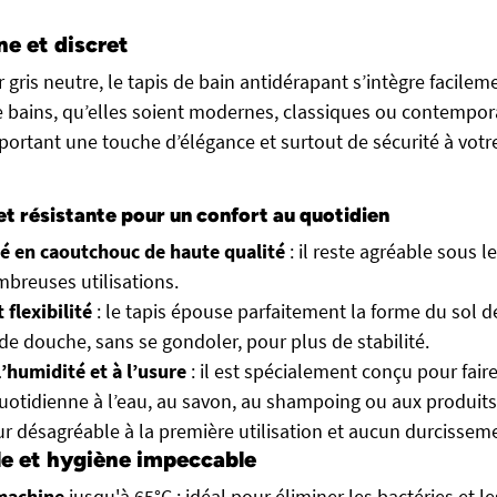
e et discret
 gris neutre, le tapis de bain antidérapant s’intègre facilem
e bains, qu’elles soient modernes, classiques ou contempora
pportant une touche d’élégance et surtout de sécurité à votr
et résistante pour un confort au quotidien
é en caoutchouc de haute qualité
: il reste agréable sous 
breuses utilisations.
 flexibilité
: le tapis épouse parfaitement la forme du sol d
de douche, sans se gondoler, pour plus de stabilité.
l’humidité et à l’usure
: il est spécialement conçu pour fair
uotidienne à l’eau, au savon, au shampoing ou aux produits
 désagréable à la première utilisation et aucun durcissem
le et hygiène impeccable
machine
jusqu'à 65°C : idéal pour éliminer les bactéries et l