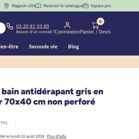
 "
BIENVENUE
Magasin Lille
" pour
la 1ère commande d'incontinence
Recevoir le catalogue
Espace pro
0
03 20 81 93 89
Connexion
Panier
/ Devis
Besoin d'un conseil ?
ien-être
Seconde vie
Blog
 bain antidérapant gris en
r 70x40 cm non perforé
TTC
dié le lundi 10 août 2026
Plus d'info