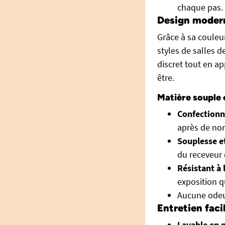
chaque pas.
Design modern
Grâce à sa couleur
styles de salles d
discret tout en a
être.
Matière souple 
Confectionn
après de nom
Souplesse et
du receveur 
Résistant à 
exposition q
Aucune odeur
Entretien faci
Lavable en 