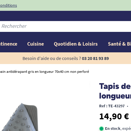
conditions
-10%
avec le code
ntinence
Cuisine
Quotidien & Loisirs
Santé & B
Besoin d'aide ou de conseils ?
03 20 81 93 89
bain antidérapant gris en longueur 70x40 cm non perforé
Tapis de
longueu
Ref : TE-43297
•
14,90 €
En stock
, expé