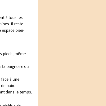
ent à tous les
ines. Il reste
e espace bien-
les pieds, même
e la baignoire ou
e face à une
 de bain.
ent dans le temps.
es résidus de