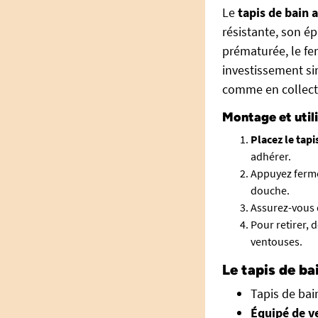
Le
tapis de bain 
résistante, son é
prématurée, le fe
investissement si
comme en collecti
Montage et utili
Placez le tapi
adhérer.
Appuyez fermem
douche.
Assurez-vous q
Pour retirer, 
ventouses.
Le tapis de b
Tapis de ba
Équipé de v