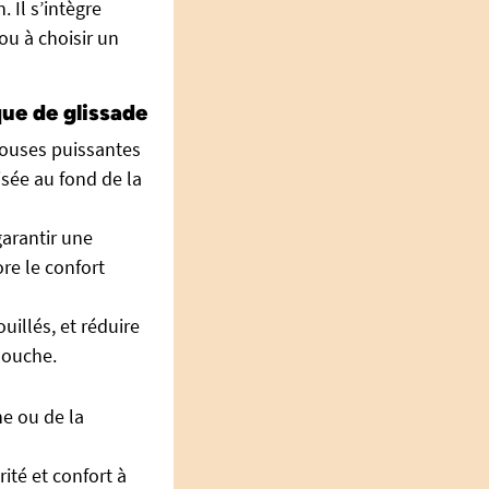
 Il s’intègre
ou à choisir un
que de glissade
touses puissantes
isée au fond de la
garantir une
ore le confort
uillés, et réduire
 douche.
e ou de la
ité et confort à