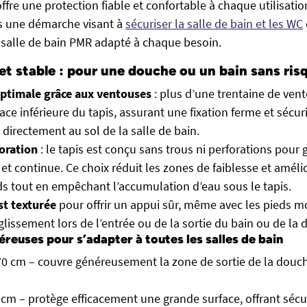
ffre une protection fiable et confortable à chaque utilisation.
s une démarche visant à
sécuriser la salle de bain et les WC
salle de bain PMR
adapté à chaque besoin.
t stable : pour une douche ou un bain sans ris
ptimale grâce aux ventouses
: plus d’une trentaine de ven
face inférieure du tapis, assurant une fixation ferme et sécur
 directement au sol de la salle de bain.
oration
: le tapis est conçu sans trous ni perforations pour 
 et continue. Ce choix réduit les zones de faiblesse et améli
ds tout en empêchant l’accumulation d’eau sous le tapis.
st texturée
pour offrir un appui sûr, même avec les pieds mo
 glissement lors de l’entrée ou de la sortie du bain ou de la
reuses pour s’adapter à toutes les salles de bain
0 cm – couvre généreusement la zone de sortie de la douch
cm – protège efficacement une grande surface, offrant sécur