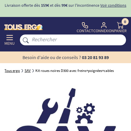
Livraison offerte dès
159€
et dès
99€
sur l'incontinence
Voir conditions
0
CONTACT
CONNEXION
PANIER
MENU
Besoin d'aide ou de conseils ?
03 20 81 93 89
Tous ergo
SAV
Kit roues noires D300 avec freins+poignées+cables