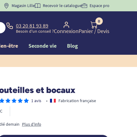
 "
BIENVENUE
Magasin Lille
" pour
la 1ère commande d'incontinence
Recevoir le catalogue
Espace pro
0
03 20 81 93 89
Connexion
Panier
/ Devis
Besoin d'un conseil ?
ien-être
Seconde vie
Blog
outeilles et bocaux
1 avis
•
Fabrication française
C
édié demain
Plus d'info