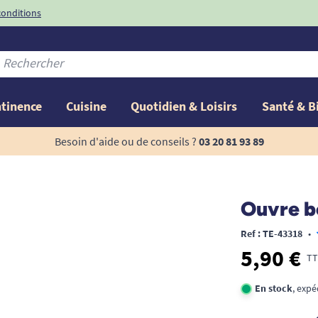
conditions
-10%
avec le code
ntinence
Cuisine
Quotidien & Loisirs
Santé & B
Besoin d'aide ou de conseils ?
03 20 81 93 89
Ouvre b
Ref : TE-43318
•
5,90 €
TT
En stock
, exp