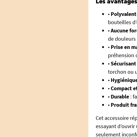
Les avantages
•
Polyvalent
bouteilles d’
•
Aucune for
de douleurs 
•
Prise en ma
préhension 
•
Sécurisant
torchon ou 
•
Hygiénique 
•
Compact et
•
Durable
: f
•
Produit fra
Cet accessoire ré
essayant d’ouvrir
seulement inconfo