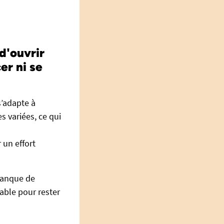
d'ouvrir
er ni se
s’adapte à
s variées, ce qui
 un effort
manque de
able pour rester