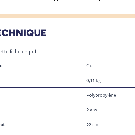
ECHNIQUE
ette fiche en pdf
ce
Oui
0,11 kg
Polypropylène
2 ans
out
22 cm