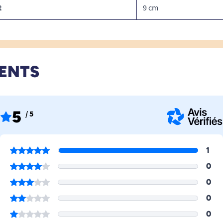
t
9 cm
IENTS
5
/ 5
1
0
0
0
0