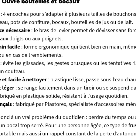
 Ouvre bouteilles et bocaux
: 4 encoches pour s’adapter à plusieurs tailles de bouchons
eau, pots de confiture, bocaux, bouteilles de jus ou de lait.
ce nécessaire
: le bras de levier permet de dévisser sans fo
aux doigts ou aux poignets.
in facile
: forme ergonomique qui tient bien en main, même
ou en cas de tremblements.
: évite les glissades, les gestes brusques ou les tentatives 
un couteau.
et facile à nettoyer
: plastique lisse, passe sous l’eau cha
 léger
: se range facilement dans un tiroir ou se suspend da
abriqué en plastique solide, résistant à l’usage quotidien.
nçais
: fabriqué par Plastorex, spécialiste d’accessoires mén
pond à un vrai problème du quotidien : perdre du temps ou 
 un bocal trop serré. Pour une personne âgée, ce type de fru
rtable mais aussi un rappel constant de la perte d’autono