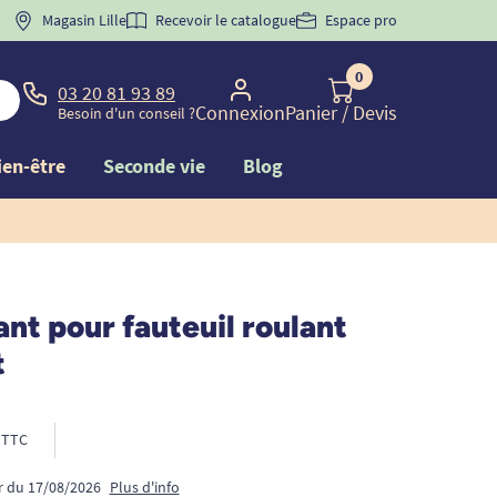
 "
BIENVENUE
Magasin Lille
" pour
la 1ère commande d'incontinence
Recevoir le catalogue
Espace pro
0
03 20 81 93 89
Connexion
Panier
/ Devis
Besoin d'un conseil ?
ien-être
Seconde vie
Blog
nt pour fauteuil roulant
t
TTC
ir du 17/08/2026
Plus d'info