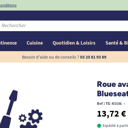
conditions
-10%
avec le code
ntinence
Cuisine
Quotidien & Loisirs
Santé & B
Besoin d'aide ou de conseils ?
03 20 81 93 89
Roue ava
Bluesea
Ref : TE-43336
•
13,72 €
Expédié à part