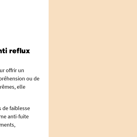
ti reflux
r offrir un
 préhension ou de
trêmes, elle
 de faiblesse
me anti-fuite
ements,