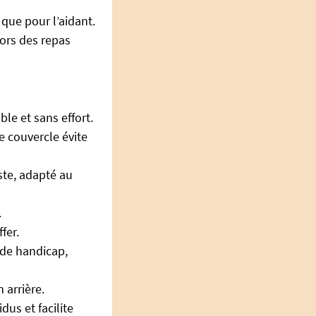
 que pour l’aidant.
lors des repas
le et sans effort.
le couvercle évite
ste, adapté au
.
fer.
 de handicap,
 arrière.
dus et facilite