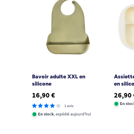
Bavoir adulte XXL en
Assiett
silicone
en sili
16,90 €
26,90 
En stoc
1 avis
En stock
, expédié aujourd'hui