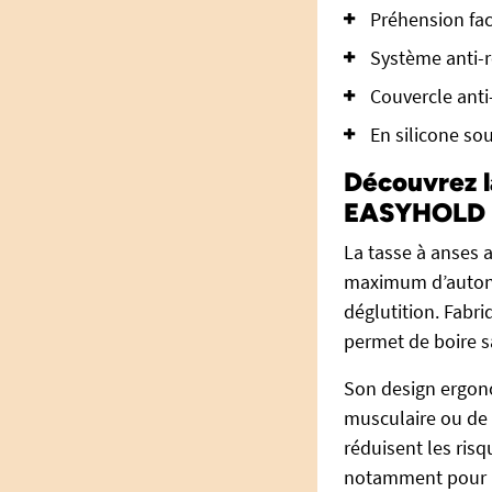
Préhension fac
Système anti-r
Couvercle anti
En silicone sou
Découvrez la
EASYHOLD 
La tasse à anses a
maximum d’autonom
déglutition. Fabri
permet de boire sa
Son design ergono
musculaire ou de t
réduisent les ris
notamment pour l