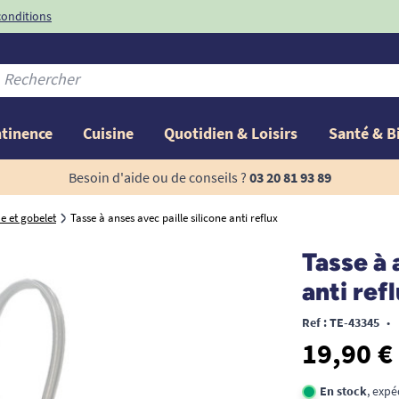
conditions
-10%
avec le code
ntinence
Cuisine
Quotidien & Loisirs
Santé & B
Besoin d'aide ou de conseils ?
03 20 81 93 89
 et gobelet
Tasse à anses avec paille silicone anti reflux
Tasse à 
anti ref
Ref : TE-43345
•
19,90 €
En stock
, expé