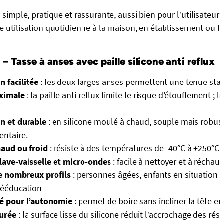
 simple, pratique et rassurante, aussi bien pour l’utilisateur
ne utilisation quotidienne à la maison, en établissement ou 
s –
Tasse à anses avec paille silicone anti reflux
n facilitée
: les deux larges anses permettent une tenue stab
ximale
: la paille anti reflux limite le risque d’étouffement ; 
n et durable
: en silicone moulé à chaud, souple mais robu
entaire.
haud ou froid
: résiste à des températures de -40°C à +250°C
lave-vaisselle et micro-ondes
: facile à nettoyer et à réchauf
e nombreux profils
: personnes âgées, enfants en situation
rééducation
é pour l’autonomie
: permet de boire sans incliner la tête en
urée
: la surface lisse du silicone réduit l’accrochage des rési