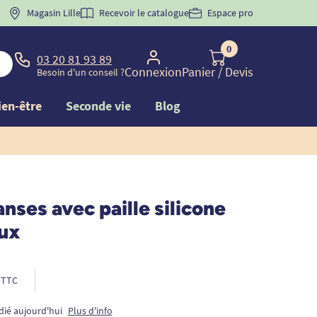
 "
BIENVENUE
Magasin Lille
" pour
la 1ère commande d'incontinence
Recevoir le catalogue
Espace pro
0
03 20 81 93 89
Connexion
Panier
/ Devis
Besoin d'un conseil ?
ien-être
Seconde vie
Blog
anses avec paille silicone
lux
TTC
dié aujourd'hui
Plus d'info