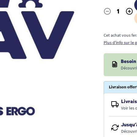
-
+
Quantité
Cet achat vous fer
Plus d'info sur le
Besoin 
Découvri
Livraison offer
Livrais
Voir les
Jusqu’
Découvri