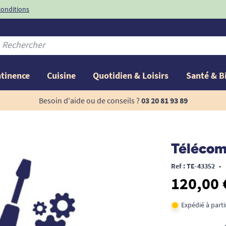
conditions
-10%
avec le code
ntinence
Cuisine
Quotidien & Loisirs
Santé & B
Besoin d'aide ou de conseils ?
03 20 81 93 89
Télécom
Ref : TE-43352
•
120,00 
Expédié à part