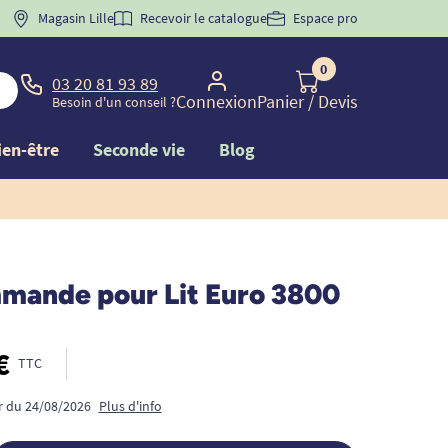
 "
BIENVENUE
Magasin Lille
" pour
la 1ère commande d'incontinence
Recevoir le catalogue
Espace pro
0
03 20 81 93 89
Connexion
Panier
/ Devis
Besoin d'un conseil ?
ien-être
Seconde vie
Blog
mande pour Lit Euro 3800
€
TTC
ir du 24/08/2026
Plus d'info