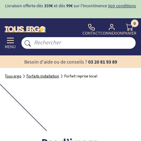
Livraison offerte dès
159€
et dès
99€
sur l'incontinence
Voir conditions
0
CONTACT
CONNEXION
PANIER
MENU
Besoin d'aide ou de conseils ?
03 20 81 93 89
Tous ergo
Forfaits installation
Forfait reprise local