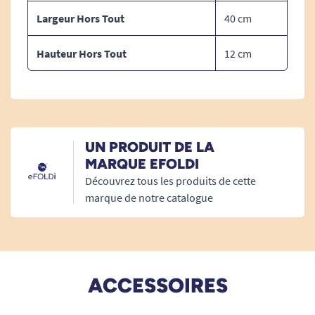
Vérifier que votre équipement (scooter ou
Largeur Hors Tout
40 cm
fauteuil roulant électrique) utilise bien une prise
Hauteur Hors Tout
12 cm
XLR 3 broches, identique à celle présente sur la
photo, afin de garantir la compatibilité :
UN PRODUIT DE LA
MARQUE EFOLDI
Découvrez tous les produits de cette
marque de notre catalogue
ACCESSOIRES