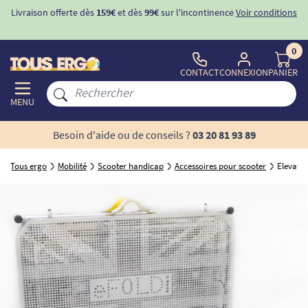
conditions
-10%
avec le code "
BIENVENUE
" pour
la 1ère commande
d'incontinence
0
CONTACT
CONNEXION
PANIER
MENU
Besoin d'aide ou de conseils ?
03 20 81 93 89
Tous ergo
Mobilité
Scooter handicap
Accessoires pour scooter
Elevateu