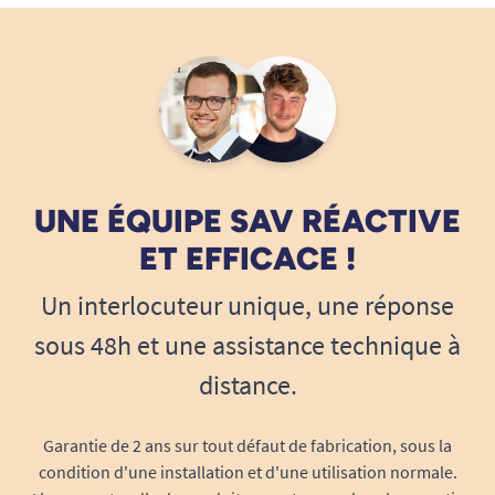
deux minutes.
Sécurité intégrée
Plateforme antidérapante et stable.
Protection de carrosserie grâce à une
couverture en polyester fournie
.
Utilisation recommandée sur sol plat et
UNE ÉQUIPE SAV RÉACTIVE
dur.
ET EFFICACE !
Mécanisme conforme aux normes CE et
UKCA.
Un interlocuteur unique, une réponse
sous 48h et une assistance technique à
Facile à entretenir
distance.
Aucun entretien technique particulier. Il suffit de
Garantie de 2 ans sur tout défaut de fabrication, sous la
vérifier les connecteurs et de conserver le
condition d'une installation et d'une utilisation normale.
matériel au sec. Le revêtement en magnésium et