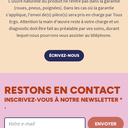
L'usure naturelle du produit ne rentre pas dans la garantie
aluminium perforé offre
résistance et durabilité
.
(roues, pneus, poignées). Dans les cas où la garantie
s'applique, l'envoi de(s) pièce(s) sera pris en charge par Tous
Ergo. Attention la main d'œuvre reste à votre charge et un
Autres caractéristiques techniques :
diagnostic doit être fait au préalable par vos soins, durant
lequel nous pourrons vous assister au téléphone.
Dimensions pliée : 64 cm x 40 cm x 76 cm
Moteur : Vérin linéaire, 1,8 A
Batterie : 29 VDC avec prises femelles XLR
ÉCRIVEZ-NOUS
Hauteur : 12 à 76 cm
Accessoires fournis : couverture de
protection polyester : 150 x 150 cm
Alimentation : prise XLR à 3 broches. Le
RESTONS EN CONTACT
Lifter se branche directement sur la
batterie de votre scooter ou fauteuil
INSCRIVEZ-VOUS À NOTRE NEWSLETTER *
roulant électrique eFOLDi.
*