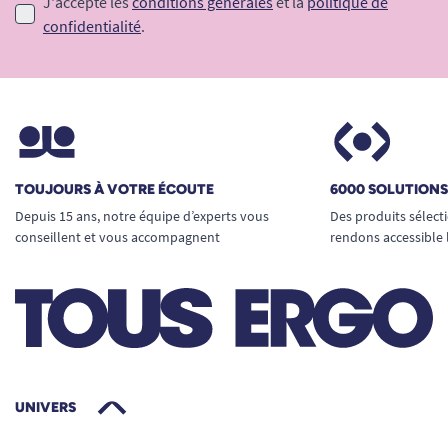
J'accepte les
conditions générales
et la
politique de
Largeur de marche (B) : au moins 60 cm,
confidentialité
.
afin que les rails motorisés reposent
correctement sur les marches.
Inclinaison de l’escalier (C) : l’angle doit être
inférieur à 70°, au-delà le système de
montée/descente ne peut pas fonctionner
en toute sécurité.
TOUJOURS À VOTRE ÉCOUTE
6000 SOLUTION
Depuis 15 ans, notre équipe d’experts vous
Des produits sélect
conseillent et vous accompagnent
rendons accessible 
UNIVERS