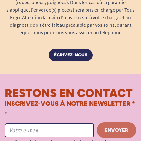
(roues, pneus, poignées). Dans les cas où la garantie
plusieurs allers-retours, ce qui en fait un produit
s'applique, l'envoi de(s) pièce(s) sera pris en charge par Tous
fiable au quotidien.
Ergo. Attention la main d'œuvre reste à votre charge et un
diagnostic doit être fait au préalable par vos soins, durant
Vérifiez que les escaliers sont adaptés
lequel nous pourrons vous assister au téléphone.
:
Avant d’utiliser le fauteuil monte-escaliers
électrique, il est essentiel de s’assurer que
ÉCRIVEZ-NOUS
l’environnement permet une utilisation en toute
sécurité.
Les escaliers doivent respecter les critères
RESTONS EN CONTACT
suivants :
INSCRIVEZ-VOUS À NOTRE NEWSLETTER *
Largeur et profondeur du palier (A) :
minimum 90 cm de large et 90 cm de long,
*
pour permettre le placement et la
manœuvre du fauteuil en haut et en bas
des marches.