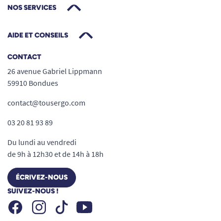
NOS SERVICES
Autres caractéristiques techniques :
Moteur : 120 W (tension 24V)
AIDE ET CONSEILS
Batterie : Lithium 24V, 11,6 Ah
Temps de charge : 6h
CONTACT
Dimensions plié : 55 x 105 x 28 cm
26 avenue Gabriel Lippmann
Utilisation intérieur uniquement
59910 Bondues
Garantie : 3 ans (hors batterie et moteur : 1
contact@tousergo.com
an)
03 20 81 93 89
REMARQUE : Le produit n’est pas compatible
avec les escaliers en colimaçon, irréguliers ou
Du lundi au vendredi
aux marches très raides.
de 9h à 12h30 et de 14h à 18h
ÉCRIVEZ-NOUS
SUIVEZ-NOUS !
Facebook
Instagram
Youtube
Tiktok