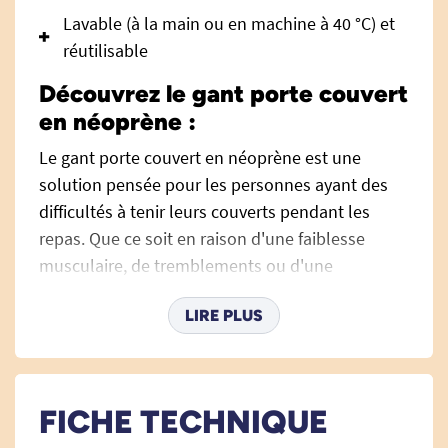
Lavable (à la main ou en machine à 40 °C) et
réutilisable
Découvrez le gant porte couvert
en néoprène :
Le gant porte couvert en néoprène est une
solution pensée pour les personnes ayant des
difficultés à tenir leurs couverts pendant les
repas. Que ce soit en raison d'une faiblesse
musculaire, de tremblements ou d'une
hémiplégie, ce gant aide à retrouver de
LIRE PLUS
l'autonomie au quotidien, en facilitant la
préhension des ustensiles. Léger, souple et facile
à enfiler, il se fixe directement sur la main et
permet d’y glisser une cuillère, une fourchette
FICHE TECHNIQUE
ou un autre outil fin sans effort.