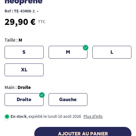
néoprène
Ref : TE-43408-2
•
29,90 €
TTC
Taille :
M
S
M
L
XL
Main :
Droite
Droite
Gauche
En stock
, expédié le lundi 10 août 2026
Plus d'info
AJOUTER AU PANIER