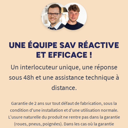
Maintien sécurisé du couvert
: le système
de fixation en néoprène assure une bonne
tenue sans glissement
Utilisable main droite ou main gauche
:
pas besoin de version spécifique
Léger et souple
: le néoprène offre confort
UNE ÉQUIPE SAV RÉACTIVE
et adaptabilité, même en cas de main
ET EFFICACE !
déformée ou douloureuse
Compatible avec plusieurs ustensiles
:
Un interlocuteur unique, une réponse
fourchette, cuillère, brosse à dents, stylo…
sous 48h et une assistance technique à
Lavable et réutilisable
: peut être nettoyé
facilement à la main ou en machine à basse
distance.
température
Discret et sobre
: sa couleur sombre
Garantie de 2 ans sur tout défaut de fabrication, sous la
permet une utilisation discrète en
condition d'une installation et d'une utilisation normale.
collectivité ou en famille
L'usure naturelle du produit ne rentre pas dans la garantie
(roues, pneus, poignées). Dans les cas où la garantie