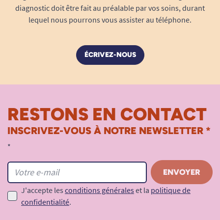
Ce modèle combine
simplicité, robustesse et
diagnostic doit être fait au préalable par vos soins, durant
sécurité
, ce qui en fait un choix judicieux pour de
lequel nous pourrons vous assister au téléphone.
nombreux professionnels : responsables
d’établissements recevant du public,
gestionnaires d’atelier, collectivités,
ÉCRIVEZ-NOUS
organisateurs d’événements. Il permet de se
conformer aux exigences de sécurité tout en
protégeant les installations électriques
temporaires ou permanentes.
RESTONS EN CONTACT
INSCRIVEZ-VOUS À NOTRE NEWSLETTER *
*
J'accepte les
conditions générales
et la
politique de
confidentialité
.