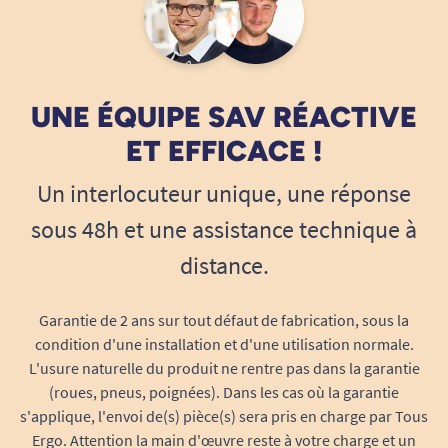
passage fluide, y compris pour les
personnes à mobilité réduite.
Polyvalent
: utilisable en intérieur comme
en extérieur : idéal pour les ERP, ateliers,
UNE ÉQUIPE SAV RÉACTIVE
établissements de santé, événements
temporaires, etc.
ET EFFICACE !
Protection durable
des câbles contre les
Un interlocuteur unique, une réponse
écrasements, frottements ou passages
répétés.
sous 48h et une assistance technique à
distance.
Autres informations techniques :
Garantie de 2 ans sur tout défaut de fabrication, sous la
Diamètre du canal principal : 2 x 2 cm
condition d'une installation et d'une utilisation normale.
Diamètre du canal inférieur : 0,8 x 0,8 cm
L'usure naturelle du produit ne rentre pas dans la garantie
Matière : 80% PVC 20% NBR
(roues, pneus, poignées). Dans les cas où la garantie
s'applique, l'envoi de(s) pièce(s) sera pris en charge par Tous
Ergo. Attention la main d'œuvre reste à votre charge et un