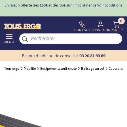
Livraison offerte dès
159€
et dès
99€
sur l'incontinence
Voir conditions
0
CONTACT
CONNEXION
PANIER
MENU
Besoin d'aide ou de conseils ?
03 20 81 93 89
Tous ergo
Mobilité
Équipements anti-chute
Balisage au sol
Couvre-câbl