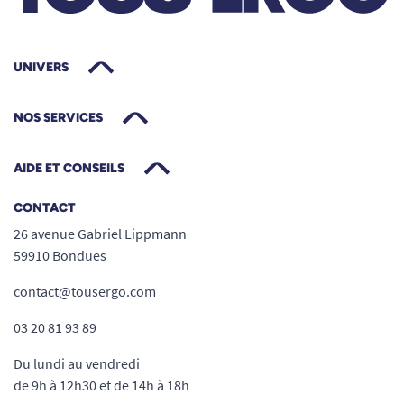
équipements pratiques en font un allié fiable
pour maintenir une mobilité active.
UNIVERS
Autres informations techniques :
Temps de charge : 8h
NOS SERVICES
Freins avant/ arrière : tambour
Accessoires de série : coffre arrière et
AIDE ET CONSEILS
alarme
CONTACT
26 avenue Gabriel Lippmann
59910 Bondues
contact@tousergo.com
03 20 81 93 89
Du lundi au vendredi
de 9h à 12h30 et de 14h à 18h