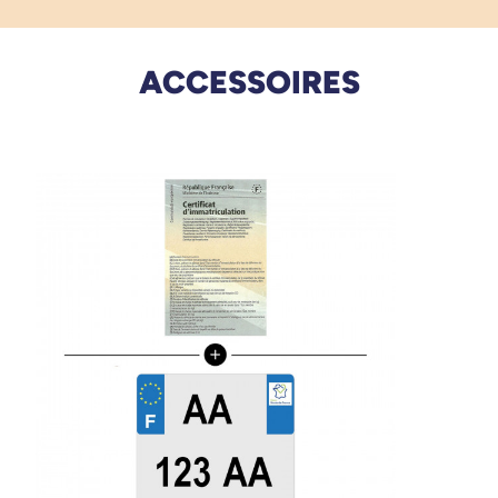
Fonctionnalités et avantages
principaux du scooter électrique E-
ACCESSOIRES
Trankily
Stabilité renforcée grâce au système 3
roues et au différentiel
Le scooter E-Trankily est équipé d’un différentiel
qui améliore la tenue de route et la stabilité
dans les virages. Associé à sa configuration 3
roues et à son système anti-retournement, il
limite les risques de déséquilibre et rassure
l’utilisateur lors de chaque déplacement.
Cette conception est idéale pour les personnes
qui souhaitent un scooter sécurisant, sans
sensation d’instabilité.
Autonomie confortable pour les
déplacements réguliers