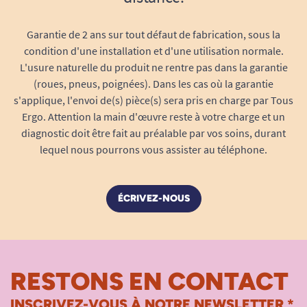
bonne stabilité au sol, tandis que ses pneus 3,00
/ 10 assurent une adhérence correcte sur route.
Garantie de 2 ans sur tout défaut de fabrication, sous la
condition d'une installation et d'une utilisation normale.
Il convient aussi bien aux personnes vivant
L'usure naturelle du produit ne rentre pas dans la garantie
seules qu’à celles accompagnées
(roues, pneus, poignées). Dans les cas où la garantie
ponctuellement, et permet de conserver une vie
s'applique, l'envoi de(s) pièce(s) sera pris en charge par Tous
sociale active sans dépendre systématiquement
Ergo. Attention la main d'œuvre reste à votre charge et un
d’un aidant.
diagnostic doit être fait au préalable par vos soins, durant
lequel nous pourrons vous assister au téléphone.
Pourquoi choisir le Scooter électrique
ÉCRIVEZ-NOUS
3 roues E-Trankily ?
Choisir le scooter E-Trankily, c’est opter pour une
solution de mobilité fiable, stable et confortable.
Il répond aux besoins des personnes
RESTONS EN CONTACT
recherchant un scooter homologué route, avec
une autonomie élevée et un niveau de confort
INSCRIVEZ-VOUS À NOTRE NEWSLETTER *