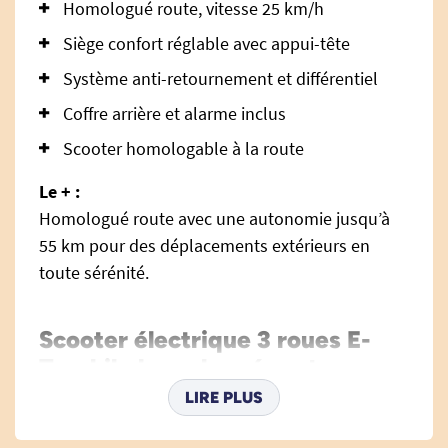
Homologué route, vitesse 25 km/h
Siège confort réglable avec appui-tête
Système anti-retournement et différentiel
Coffre arrière et alarme inclus
Scooter homologable à la route
Le + :
Homologué route avec une autonomie jusqu’à
55 km pour des déplacements extérieurs en
toute sérénité.
Scooter électrique 3 roues E-
Trankily homologué route :
autonomie, stabilité et confort
LIRE PLUS
au quotidien