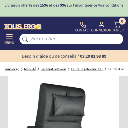
Livraison offerte dès
159€
et dès
99€
sur l'incontinence
Voir conditions
0
CONTACT
CONNEXION
PANIER
MENU
Besoin d'aide ou de conseils ?
03 20 81 93 89
Tous ergo
Mobilité
Fauteuil releveur
Fauteuil releveur XXL
Fauteuil rel