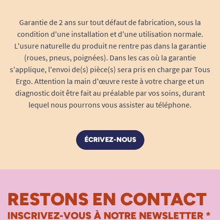
Autres dimensions techniques :
Garantie de 2 ans sur tout défaut de fabrication, sous la
condition d'une installation et d'une utilisation normale.
L'usure naturelle du produit ne rentre pas dans la garantie
(roues, pneus, poignées). Dans les cas où la garantie
s'applique, l'envoi de(s) pièce(s) sera pris en charge par Tous
Ergo. Attention la main d'œuvre reste à votre charge et un
diagnostic doit être fait au préalable par vos soins, durant
lequel nous pourrons vous assister au téléphone.
ÉCRIVEZ-NOUS
Un système 3 moteurs indépendant
:
Repose-jambes réglable
(boutons
RESTONS EN CONTACT
supérieurs)
Dossier inclinable
(boutons centraux)
INSCRIVEZ-VOUS À NOTRE NEWSLETTER *