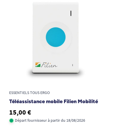
branche sur une prise électrique, aucun
bricolage ni travaux nécessaires
Assistance 24h/24 et 7j/7 :
les opérateurs
sont formés spécifiquement à l’écoute d’un
public fragilisé et assure une réactivité à
chaque appel
Détecteur automatique des chutes
lourdes (en option)
: peut se mettre en
médaillon ou en bracelet. Possibilité
d'avoir plusieurs bracelet à detection de
chute associés à la téléassistance à
domicile.
ESSENTIELS TOUS ERGO
Temps de décroché de l’appel rapide
: prise
Téléassistance mobile Filien Mobilité
en charge des appels de téléassistance très
15,00 €
rapide : moins de 30 secondes
Départ fournisseur à partir du 18/08/2026
Prises en charge de l’abonnement