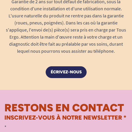
Garantie de 2 ans sur tout défaut de fabrication, sous la
dimanche).
condition d'une installation et d'une utilisation normale.
L'usure naturelle du produit ne rentre pas dans la garantie
(roues, pneus, poignées). Dans les cas où la garantie
s'applique, l'envoi de(s) pièce(s) sera pris en charge par Tous
Boîtier GSM/ IP et son
Avec détection
émetteur
de chute
Ergo. Attention la main d'œuvre reste à votre charge et un
diagnostic doit être fait au préalable par vos soins, durant
28,90€/ mois +
Tarifs
28,90€/ mois
8€/ mois
lequel nous pourrons vous assister au téléphone.
Après crédit
14,45€/ mois +
14,45€/ mois
d'impôt
4€/ mois
ÉCRIVEZ-NOUS
Un abonnement mensuel est ensuite à
souscrire. L’offre basic, qui comprend le boîtier
GSM/IP et son émetteur, coûte
28,90 €
RESTONS EN CONTACT
TTC/mois
, soit
14,45 €/mois après crédit
d’impôt (50 %)
. Pour les personnes souhaitant
INSCRIVEZ-VOUS À NOTRE NEWSLETTER *
être protégées en cas de chute lourde, une
*