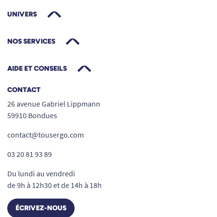
besoin. Une fois que le dispositif a été mis en
UNIVERS
service, il suffit d’effectuer un premier appel
d’essai vers le centre d’écoute Filien pour
NOS SERVICES
s’assurer que tout fonctionne bien. Il est
désormais prêt à être utilisé en cas d’urgence
AIDE ET CONSEILS
(chutes, agressions, malaises…). L’appareil
s’autotest toutes les semaines. Ainsi en cas de
CONTACT
défaut technique, le centre d’écoute est
26 avenue Gabriel Lippmann
immédiatement alerté.
59910 Bondues
contact@tousergo.com
03 20 81 93 89
Du lundi au vendredi
de 9h à 12h30 et de 14h à 18h
ÉCRIVEZ-NOUS