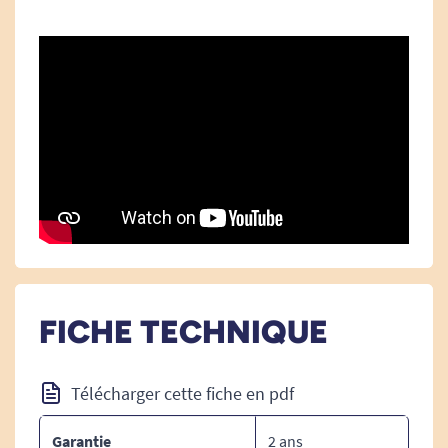
proches sont rassurés ! Le service fonctionne à
votre domicile. En cas de chute lourde, une
option détecteur de chute
permet de
déclencher automatiquement une alerte si la
personne chute lourdement et reste immobile
plus de 40 secondes. Tous les émetteurs sont
entièrement étanche permettant ainsi une
sécurisation pendant votre toilette. Vous pouvez
aussi utiliser votre téléassistance en cas
d’intrusion au domicile ou pour tout besoin
d’assistance.
FICHE TECHNIQUE
Téléassistance à domicile ou mobile :
Télécharger cette fiche en pdf
quelles différences ?
La téléassistance à domicile fonctionne à
Garantie
2 ans