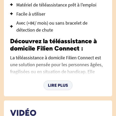
Matériel de téléassistance prêt à l'emploi
Facile à utiliser
Avec (+8€/ mois) ou sans bracelet de
détection de chute
Découvrez la téléassistance à
domicile Filien Connect :
La téléassistance à domicile Filien Connect est
une solution pensée pour les personnes âgées,
fragilisées ou en situation de handicap. Elle
permet d’être sécurisé au quotidien en cas de
chute, malaise, ou besoin de discuter. Grâce à un
LIRE PLUS
boîtier simple d’utilisation, branché uniquement
sur une prise secteur et un émetteur porté au
poignet ou autour du cou vous pouvez joindre
VIDÉO
nos opérateurs d’écoute 24H/24 7J/7. Vos