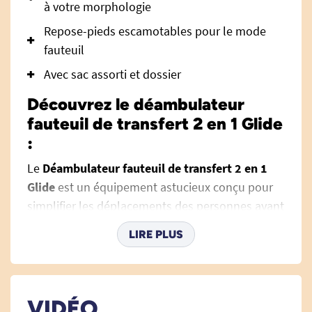
à votre morphologie
Repose-pieds escamotables pour le mode
fauteuil
Avec sac assorti et dossier
Découvrez le déambulateur
fauteuil de transfert 2 en 1 Glide
:
Le
Déambulateur fauteuil de transfert 2 en 1
Glide
est un équipement astucieux conçu pour
simplifier les déplacements des personnes ayant
des difficultés à marcher sur de longues
LIRE PLUS
distances. Il peut être utilisé comme
rollator
classique
pour marcher en toute sécurité, puis
transformé en
fauteuil de transfert
en quelques
gestes, pour permettre à un proche d’aider à la
VIDÉO