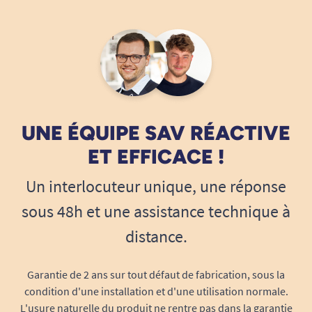
Entretien
: nettoyage à l’eau tiède et
détergent doux
Dimensions pliées :
71,5 x 26,5 x 83 à 99,5
cm
Grâce à sa
polyvalence
, le Glide permet d’alléger
UNE ÉQUIPE SAV RÉACTIVE
le quotidien, de continuer à profiter des sorties
ET EFFICACE !
et de conserver un certain niveau d’autonomie,
Un interlocuteur unique, une réponse
sans compromis sur le confort ni la sécurité.
sous 48h et une assistance technique à
distance.
Garantie de 2 ans sur tout défaut de fabrication, sous la
condition d'une installation et d'une utilisation normale.
L'usure naturelle du produit ne rentre pas dans la garantie