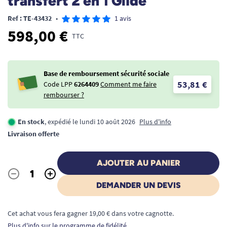
transfert 2 en 1 Glide
Ref : TE-43432
•
1 avis
598,00 €
TTC
Base de remboursement sécurité sociale
53,81 €
Code LPP
6264409
Comment me faire
rembourser ?
En stock
, expédié le lundi 10 août 2026
Plus d'info
Livraison offerte
AJOUTER AU PANIER
-
+
Quantité
DEMANDER UN DEVIS
Cet achat vous fera gagner 19,00 € dans votre cagnotte.
Plus d'info sur le programme de fidélité