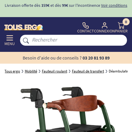
Livraison offerte dès
159€
et dès
99€
sur l'incontinence
Voir conditions
0
CONTACT
CONNEXION
PANIER
MENU
Besoin d'aide ou de conseils ?
03 20 81 93 89
Tous ergo
Mobilité
Fauteuil roulant
Fauteuil de transfert
Déambulateur f