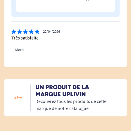
les sorties en toute tranquillité, avec ou sans
assistance.
Il est idéal si vous vous reconnaissez dans l’une
de ces situations :
22/04/2026
Très satisfaite
Vous êtes capable de marcher un peu, mais
L. Maria
vous vous fatiguez rapidement.
Vous avez besoin de vous asseoir
régulièrement pendant vos sorties.
Vos proches vous accompagnent souvent
et doivent parfois vous pousser.
UN PRODUIT DE LA
Vous manquez de place chez vous ou dans
MARQUE UPLIVIN
votre voiture pour stocker deux aides à la
Découvrez tous les produits de cette
marche.
marque de notre catalogue
Autres informations techniques :