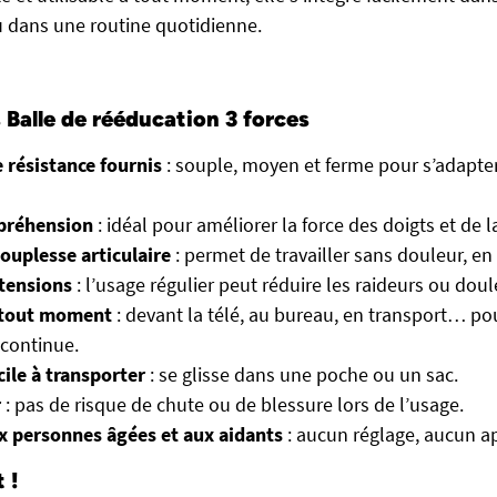
 dans une routine quotidienne.
Balle de rééducation 3 forces
 résistance fournis
: souple, moyen et ferme pour s’adapte
 préhension
: idéal pour améliorer la force des doigts et de l
souplesse articulaire
: permet de travailler sans douleur, en
 tensions
: l’usage régulier peut réduire les raideurs ou dou
à tout moment
: devant la télé, au bureau, en transport… po
continue.
cile à transporter
: se glisse dans une poche ou un sac.
r
: pas de risque de chute ou de blessure lors de l’usage.
x personnes âgées et aux aidants
: aucun réglage, aucun a
t !