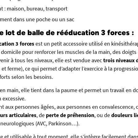
ut : maison, bureau, transport
lement dans une poche ou un sac
e lot de balle de rééducation 3 forces :
cation 3 forces
est un petit accessoire utilisé en kinésithéra
domicile pour renforcer les muscles de la main, des doigts e
nir à tous les niveaux, elle est vendue avec
trois niveaux 
t ferme), ce qui permet d’adapter l’exercice à la progression
fforts selon les besoins.
en main, elle tient dans la paume et permet un travail en d
n excessive.
t aux personnes âgées, aux personnes en convalescence, o
urs articulaires
, de
perte de préhension
, ou de
douleurs li
 neurologiques (AVC, Parkinson…).
e et utilisable à tout moment, elle s’intègre facilement d