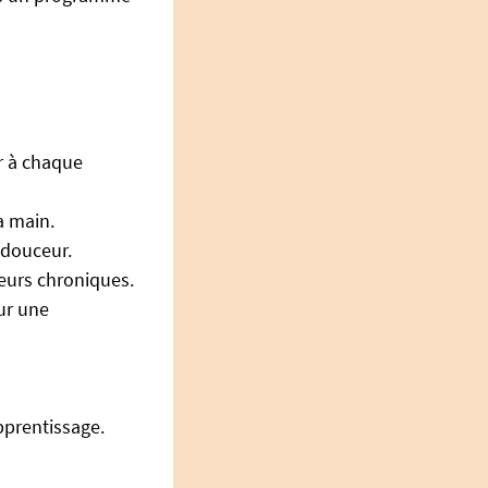
r à chaque
a main.
 douceur.
leurs chroniques.
ur une
pprentissage.