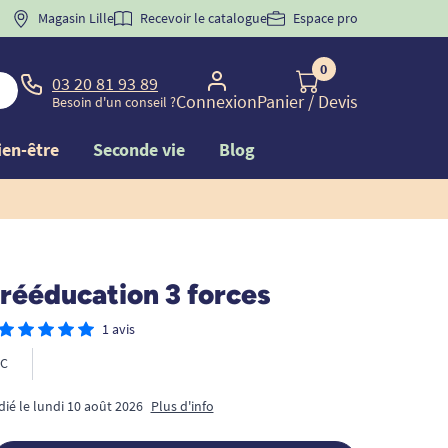
 "
BIENVENUE
Magasin Lille
" pour
la 1ère commande d'incontinence
Recevoir le catalogue
Espace pro
0
03 20 81 93 89
Connexion
Panier
/ Devis
Besoin d'un conseil ?
ien-être
Seconde vie
Blog
 rééducation 3 forces
1 avis
C
dié le lundi 10 août 2026
Plus d'info