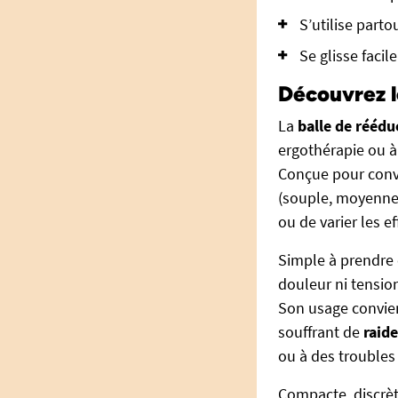
S’utilise parto
Se glisse faci
Découvrez l
La
balle de réédu
ergothérapie ou à 
Conçue pour conve
(souple, moyenne e
ou de varier les e
Simple à prendre 
douleur ni tensio
Son usage convien
souffrant de
raide
ou à des troubles
Compacte, discrèt