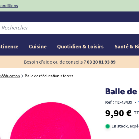
conditions
-10%
avec le code
ntinence
Cuisine
Quotidien & Loisirs
Santé & B
Besoin d'aide ou de conseils ?
03 20 81 93 89
 rééducation
Balle de rééducation 3 forces
Balle de
Ref : TE-43439
•
9,90 €
TT
En stock
, expé