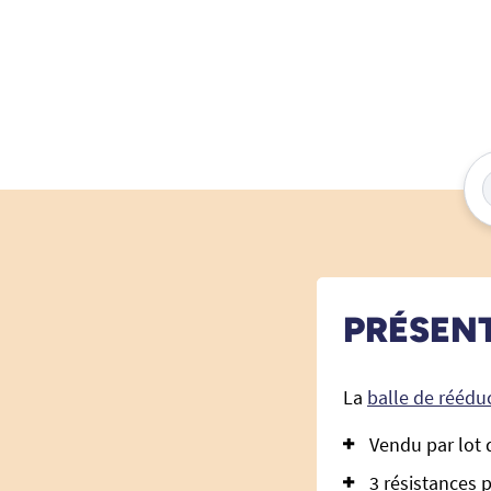
PRÉSEN
La
balle de réédu
Vendu par lot 
3 résistances 