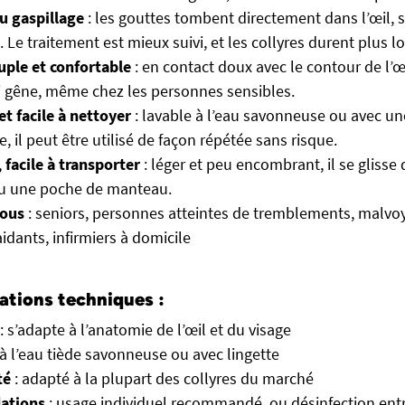
u gaspillage
: les gouttes tombent directement dans l’œil
s. Le traitement est mieux suivi, et les collyres durent plus 
uple et confortable
: en contact doux avec le contour de l’œ
i gêne, même chez les personnes sensibles.
t facile à nettoyer
: lavable à l’eau savonneuse ou avec un
, il peut être utilisé de façon répétée sans risque.
, facile à transporter
: léger et peu encombrant, il se glisse
ou une poche de manteau.
tous
: seniors, personnes atteintes de tremblements, malvo
aidants, infirmiers à domicile
ations techniques :
: s’adapte à l’anatomie de l’œil et du visage
 à l’eau tiède savonneuse ou avec lingette
té
: adapté à la plupart des collyres du marché
ations
: usage individuel recommandé, ou désinfection ent