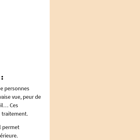
 :
de personnes
vaise vue, peur de
œil… Ces
 traitement.
l permet
érieure.