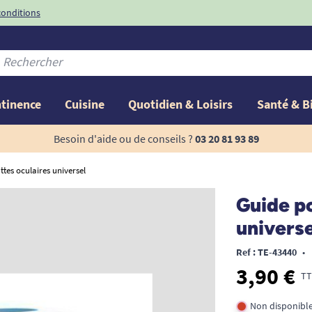
conditions
-10%
avec le code
ntinence
Cuisine
Quotidien & Loisirs
Santé & B
Besoin d'aide ou de conseils ?
03 20 81 93 89
tes oculaires universel
Guide po
universe
Ref : TE-43440
•
3,90 €
TT
Non disponibl