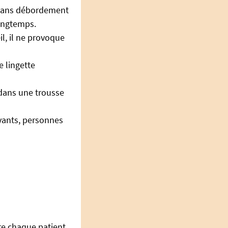
, sans débordement
longtemps.
il, il ne provoque
e lingette
 dans une trousse
yants, personnes
re chaque patient