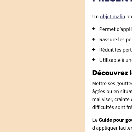
Un
objet malin
po
Permet d’appli
Rassure les p
Réduit les pert
Utilisable à u
Découvrez l
Mettre ses goutt
âgées ou en situa
mal viser, crainte
difficultés sont 
Le
Guide pour gou
d’appliquer facile