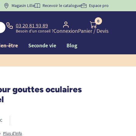
 "
BIENVENUE
Magasin Lille
" pour
la 1ère commande d'incontinence
Recevoir le catalogue
Espace pro
0
03 20 81 93 89
Connexion
Panier
/ Devis
Besoin d'un conseil ?
ien-être
Seconde vie
Blog
ur gouttes oculaires
l
C
e
Plus d'info