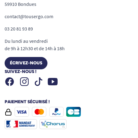
Fermeture
: scratch (auto-agrippant)
59910 Bondues
Matériaux
: 70 % polyester, 20 % latex, 5 %
contact@tousergo.com
polypropylène
Entretien
: lavage à la main uniquement
03 20 81 93 89
Du lundi au vendredi
de 9h à 12h30 et de 14h à 18h
ÉCRIVEZ-NOUS
SUIVEZ-NOUS !
Facebook
Instagram
Youtube
Tiktok
PAIEMENT SÉCURISÉ !