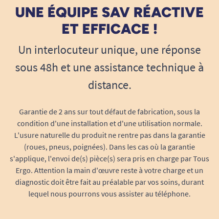
simple et rapide, même pour les personnes
UNE ÉQUIPE SAV RÉACTIVE
ayant peu de force dans les mains.
ET EFFICACE !
Légère et discrète
: fine et légère (140 g),
elle peut se porter sous les vêtements sans
Un interlocuteur unique, une réponse
gêne ni effet “armure”.
sous 48h et une assistance technique à
Matériaux confortables
: mélange de
polyester, latex et PP pour un bon
distance.
compromis entre souplesse et maintien.
Entretien facile
: se lave à la main, sèche
Garantie de 2 ans sur tout défaut de fabrication, sous la
rapidement, ne déforme pas.
condition d'une installation et d'une utilisation normale.
Trois tailles disponibles
: pour convenir à
L'usure naturelle du produit ne rentre pas dans la garantie
(roues, pneus, poignées). Dans les cas où la garantie
chacun selon sa morphologie.
s'applique, l'envoi de(s) pièce(s) sera pris en charge par Tous
Usage préventif ou curatif
: soulage les
Ergo. Attention la main d'œuvre reste à votre charge et un
tensions existantes ou prévient leur
diagnostic doit être fait au préalable par vos soins, durant
apparition lors des efforts
lequel nous pourrons vous assister au téléphone.