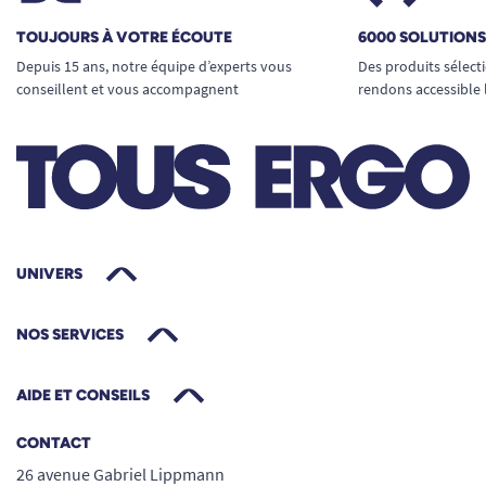
matériel ou assistent des patients
TOUJOURS À VOTRE ÉCOUTE
6000 SOLUTION
les particuliers souhaitant prévenir les
Depuis 15 ans, notre équipe d’experts vous
Des produits sélect
douleurs lors des tâches du quotidien
conseillent et vous accompagnent
rendons accessible 
Simple, efficace, confortable, elle offre un bon
niveau de soutien sans nécessiter un
équipement médical complexe.
Guide des tailles :
UNIVERS
Taille S
: 840 à 890 mm de tour de taille
NOS SERVICES
Taille M
: 940 à 1010 mm
Taille L
: 1040 à 1120 mm
AIDE ET CONSEILS
CONTACT
Autres caractéristiques techniques :
26 avenue Gabriel Lippmann