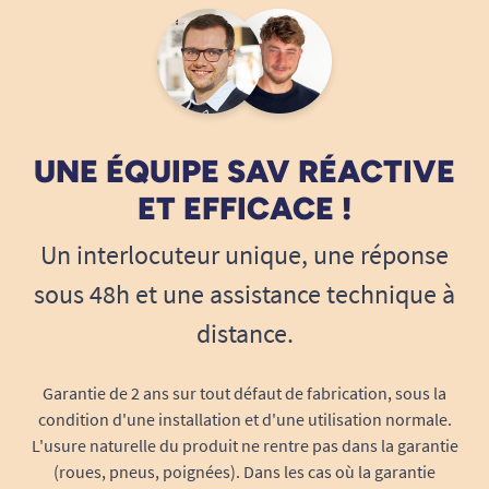
Tissu résistant
: Toile robuste adaptée à
une utilisation quotidienne. Facile à
entretenir avec un chiffon humide.
Léger et sans gêne
: Le sac ne rajoute pas
de poids significatif et ne gêne ni la
propulsion, ni le pliage du fauteuil.
UNE ÉQUIPE SAV RÉACTIVE
ET EFFICACE !
Pourquoi choisir le
sac de
Un interlocuteur unique, une réponse
rangement pour fauteuil roulant
?
sous 48h et une assistance technique à
distance.
Ce sac s’adresse aux utilisateurs de fauteuils
roulants manuels qui veulent garder un accès
rapide et simple à leurs objets du quotidien,
Garantie de 2 ans sur tout défaut de fabrication, sous la
sans sacrifier leur confort ni encombrer leurs
condition d'une installation et d'une utilisation normale.
L'usure naturelle du produit ne rentre pas dans la garantie
poches.
(roues, pneus, poignées). Dans les cas où la garantie