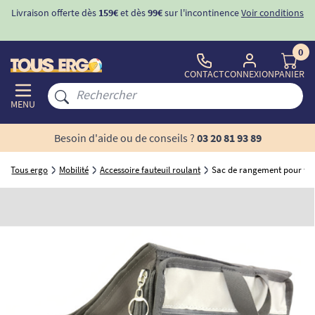
Livraison offerte dès
159€
et dès
99€
sur l'incontinence
Voir conditions
0
CONTACT
CONNEXION
PANIER
MENU
Besoin d'aide ou de conseils ?
03 20 81 93 89
Tous ergo
Mobilité
Accessoire fauteuil roulant
Sac de rangement pour fau