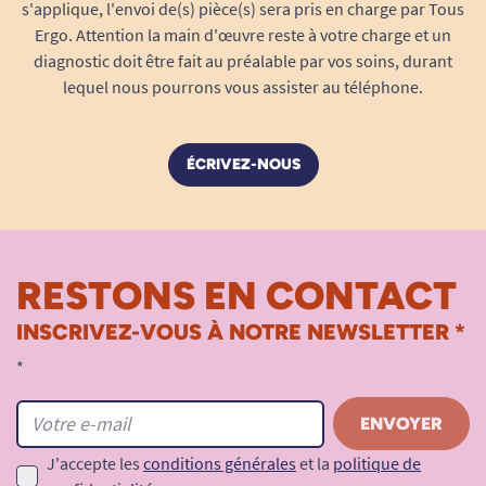
Il est également très utile pour les aidants ou les
s'applique, l'envoi de(s) pièce(s) sera pris en charge par Tous
accompagnants, qui peuvent y placer les affaires
Ergo. Attention la main d'œuvre reste à votre charge et un
diagnostic doit être fait au préalable par vos soins, durant
de la personne accompagnée (ordonnances,
lequel nous pourrons vous assister au téléphone.
documents, petits achats...).
Autres caractéristiques techniques :
ÉCRIVEZ-NOUS
Entretien
: nettoyage avec un chiffon
humide
Compatibilité
: convient à la majorité des
fauteuils roulants manuels à structure
RESTONS EN CONTACT
tubulaire
INSCRIVEZ-VOUS À NOTRE NEWSLETTER *
*
J'accepte les
conditions générales
et la
politique de