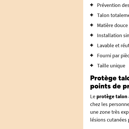
Prévention des
Talon totalem
Matière douce 
Installation si
Lavable et réut
Fourni par piè
Taille unique
Protège tal
points de p
Le
protège talon
chez les personnes
une zone très exp
lésions cutanées 