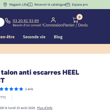
 "
BIENVENUE
Magasin Lille
" pour
la 1ère commande d'incontinence
Recevoir le catalogue
Espace pro
0
03 20 81 93 89
Connexion
Panier
/ Devis
Besoin d'un conseil ?
ien-être
Seconde vie
Blog
talon anti escarres HEEL
CT
2 avis
TTC
dié le lundi 10 août 2026
Plus d'info