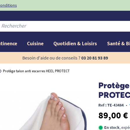
conditions
-10%
avec le code
ntinence
Cuisine
Quotidien & Loisirs
Santé & B
Besoin d'aide ou de conseils ?
03 20 81 93 89
Protège talon anti escarres HEEL PROTECT
Protège 
PROTE
Ref : TE-43484
•
89,00 €
En stock
, expé