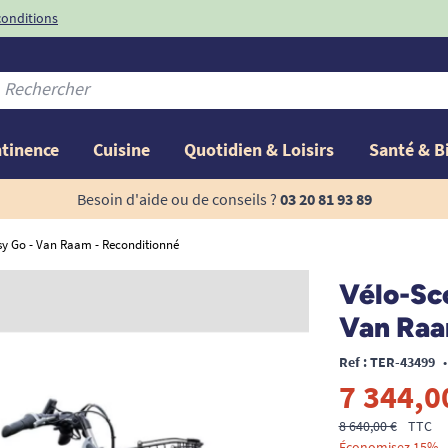
conditions
-10%
avec le code
ntinence
Cuisine
Quotidien & Loisirs
Santé & B
Besoin d'aide ou de conseils ?
03 20 81 93 89
asy Go - Van Raam - Reconditionné
Vélo-Sco
Van Raa
Ref : TER-43499
•
7 344,0
8 640,00 €
TTC
Économisez 15%.