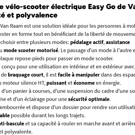
e vélo-scooter électrique Easy Go de 
té et polyvalence
 Van Raam est une solution idéale pour les personnes à mob
ester en forme tout en bénéficiant de la liberté de mouvem
 choisir entre plusieurs modes:
pédalage actif
,
assistance
u
mode scooter motorisé
. Le passage d'un mode à l'autre e
 plaque repose-pieds pour passer en mode scooter.
 conçu pour une utilisation en intérieur et en extérieur avec 
n de
braquage court
, il est
facile à manipuler
dans des espace
du moteur silence HT,
puissant
et
économe
en énergie.
 d'un panier à courses, d'une suspension du cadre d'une so
ne et d'un éclairage pour une
sécurité optimale
.
 rembourrée et dispose d'un dossier pour rendre son utilisat
able
possible durant les longs trajets.
ti-bascule
et sa capacité à rouler en marche avant et arrièr
et polyvalente.