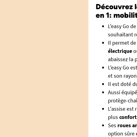
Découvrez l
en 1: mobili
L'easy Go de
souhaitant r
Il permet de
électrique
o
abaissez la
L'easy Go est
et son rayo
Il est doté 
Aussi équipé
protège-chaî
L'assise est
plus
confort
Ses
roues an
option sûre 