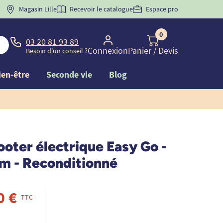
 "
BIENVENUE
Magasin Lille
" pour
la 1ère commande d'incontinence
Recevoir le catalogue
Espace pro
0
03 20 81 93 89
Connexion
Panier
/ Devis
Besoin d'un conseil ?
ien-être
Seconde vie
Blog
oter électrique Easy Go -
m - Reconditionné
0 €
TTC