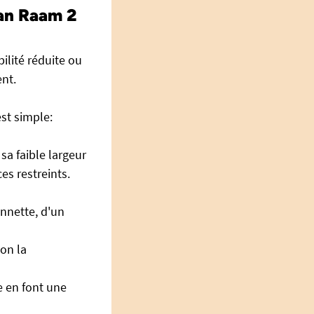
Van Raam 2
ilité réduite ou
ent.
st simple:
sa faible largeur
s restreints.
nnette, d'un
ion la
e en font une