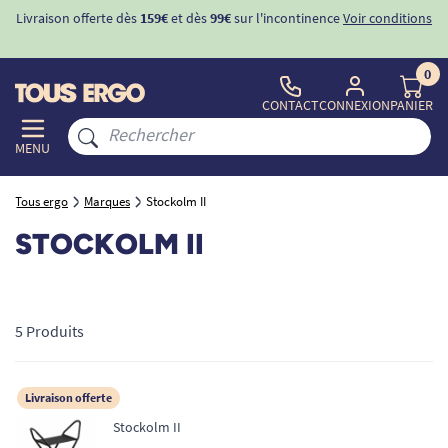
Livraison offerte dès
159€
et dès
99€
sur l'incontinence
Voir conditions
0
CONTACT
CONNEXION
PANIER
MENU
Tous ergo
Marques
Stockolm II
STOCKOLM II
5 Produits
Livraison offerte
Stockolm II