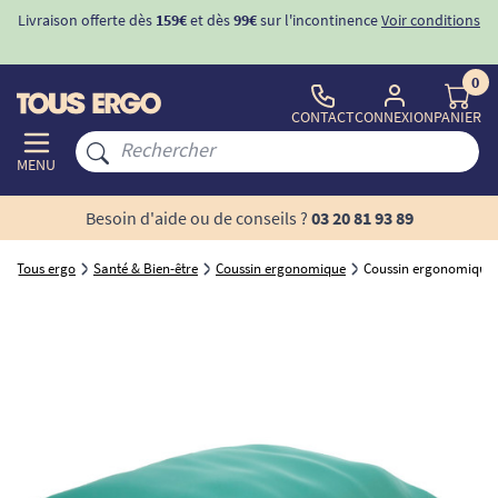
Livraison offerte dès
159€
et dès
99€
sur l'incontinence
Voir conditions
0
CONTACT
CONNEXION
PANIER
MENU
Besoin d'aide ou de conseils ?
03 20 81 93 89
Tous ergo
Santé & Bien-être
Coussin ergonomique
Coussin ergonomique