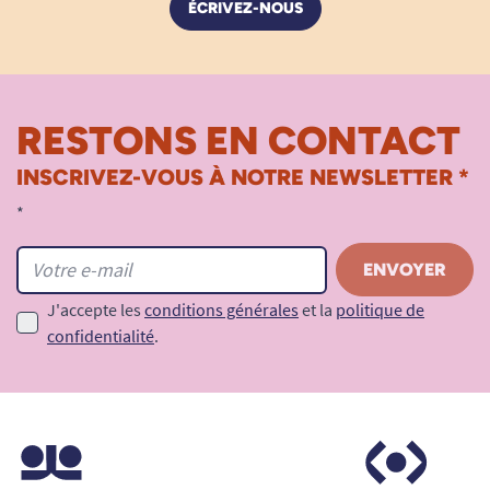
ÉCRIVEZ-NOUS
secondes. Il ne prend pas de place et conserve
une apparence discrète dans un salon ou une
chambre.
RESTONS EN CONTACT
Comment utiliser son coussin Shooldy
?
INSCRIVEZ-VOUS À NOTRE NEWSLETTER *
*
J'accepte les
conditions générales
et la
politique de
confidentialité
.
En position horizontal :