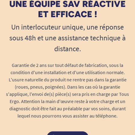
UNE ÉQUIPE SAV RÉACTIVE
Pourquoi choisir le Coussin
ET EFFICACE !
ergonomique Shooldy ?
Un interlocuteur unique, une réponse
Choisir le Coussin ergonomique Shooldy, c’est
opter pour une solution modulable qui s’adapte
sous 48h et une assistance technique à
à votre position au lieu de vous imposer une
distance.
forme fixe. Il accompagne les moments de
lecture, de repos ou de télévision, en apportant
Garantie de 2 ans sur tout défaut de fabrication, sous la
un soutien stable et confortable.
condition d'une installation et d'une utilisation normale.
L'usure naturelle du produit ne rentre pas dans la garantie
Il convient aux personnes âgées, aux personnes
(roues, pneus, poignées). Dans les cas où la garantie
ayant une fragilité au niveau du bras ou de
s'applique, l'envoi de(s) pièce(s) sera pris en charge par Tous
l’épaule, mais aussi aux aidants souhaitant
Ergo. Attention la main d'œuvre reste à votre charge et un
prévenir les zones de pression lors d’une assise
diagnostic doit être fait au préalable par vos soins, durant
prolongée.
lequel nous pourrons vous assister au téléphone.
Léger et facile à repositionner, il peut être
déplacé d’un fauteuil à une chaise en quelques