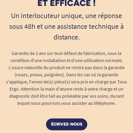
ET EFFICACE !
d’obtenir l’angle le plus adapté à l’utilisateur.
Cette particularité permet d’ajuster légèrement
Un interlocuteur unique, une réponse
l’inclinaison pour éviter les mouvements
sous 48h et une assistance technique à
inconfortables du poignet.
distance.
Une personne ayant une mobilité réduite du
bras peut ainsi porter les aliments à la bouche
Garantie de 2 ans sur tout défaut de fabrication, sous la
avec un geste plus naturel.
condition d'une installation et d'une utilisation normale.
L'usure naturelle du produit ne rentre pas dans la garantie
Adaptés droitiers et gauchers
(roues, pneus, poignées). Dans les cas où la garantie
Le design a été pensé pour convenir à tous.
s'applique, l'envoi de(s) pièce(s) sera pris en charge par Tous
Droitier ou gaucher, chacun peut utiliser les
Ergo. Attention la main d'œuvre reste à votre charge et un
couverts sans contrainte. En structure
diagnostic doit être fait au préalable par vos soins, durant
médicalisée, cela évite de multiplier les
lequel nous pourrons vous assister au téléphone.
références.
ÉCRIVEZ-NOUS