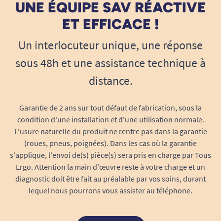
UNE ÉQUIPE SAV RÉACTIVE
d’assistance et permet de préserver
l’indépendance lors des repas.
ET EFFICACE !
Réduit les tremblements et les chutes
Un interlocuteur unique, une réponse
d’objets
sous 48h et une assistance technique à
En maintenant le couvert en place, elle sécurise
distance.
les gestes et évite les chutes répétées. Cela rend
les repas plus sereins, aussi bien pour
l’utilisateur que pour l’aidant.
Garantie de 2 ans sur tout défaut de fabrication, sous la
condition d'une installation et d'une utilisation normale.
Idéale en cas de pathologies ou de
L'usure naturelle du produit ne rentre pas dans la garantie
rééducation
(roues, pneus, poignées). Dans les cas où la garantie
Cette sangle est adaptée aux personnes
s'applique, l'envoi de(s) pièce(s) sera pris en charge par Tous
souffrant d’arthrose, de troubles neurologiques,
Ergo. Attention la main d'œuvre reste à votre charge et un
après un AVC ou en cas de faiblesse musculaire.
diagnostic doit être fait au préalable par vos soins, durant
lequel nous pourrons vous assister au téléphone.
Elle accompagne aussi les phases de
rééducation.