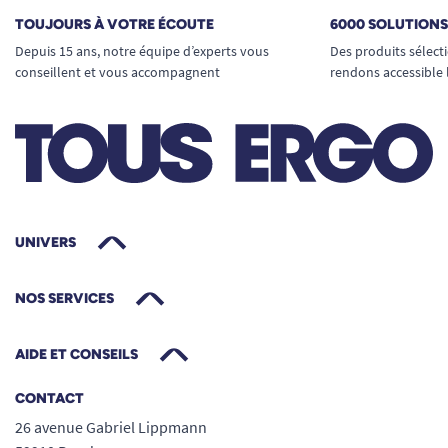
Réduit l’effort et la fatigue
TOUJOURS À VOTRE ÉCOUTE
6000 SOLUTION
S’adapte à tous les utilisateurs
Depuis 15 ans, notre équipe d’experts vous
Des produits sélect
Facile à installer et à utiliser
conseillent et vous accompagnent
rendons accessible 
Compatible avec les couverts Ergocurve
Informations techniques
La sangle est conçue en nylon, un matériau
souple et résistant. Elle mesure 45,7 cm de
longueur et pèse seulement 3 g, ce qui la rend
très discrète à l’usage. Elle se nettoie facilement
UNIVERS
et résiste à une utilisation régulière.
NOS SERVICES
AIDE ET CONSEILS
CONTACT
26 avenue Gabriel Lippmann