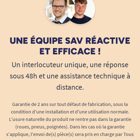
forcer.
Broyer les médicaments pour faciliter la
prise
Pour les personnes ayant des difficultés à avaler,
le broyage des comprimés est souvent
UNE ÉQUIPE SAV RÉACTIVE
indispensable. Ce modèle permet de
ET EFFICACE !
transformer facilement les comprimés en
Un interlocuteur unique, une réponse
poudre, rendant leur prise plus simple,
notamment mélangés à un aliment ou une
sous 48h et une assistance technique à
boisson.
distance.
Stocker les comprimés en toute sécurité
Le compartiment intégré permet de conserver
Garantie de 2 ans sur tout défaut de fabrication, sous la
les comprimés coupés ou broyés. Une solution
condition d'une installation et d'une utilisation normale.
L'usure naturelle du produit ne rentre pas dans la garantie
pratique pour préparer ses prises à l’avance et
(roues, pneus, poignées). Dans les cas où la garantie
éviter les oublis ou les pertes.
s'applique, l'envoi de(s) pièce(s) sera pris en charge par Tous