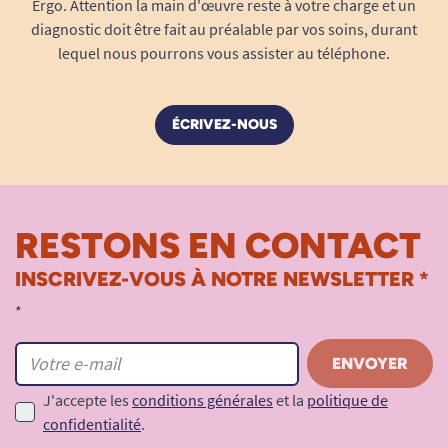
Ergo. Attention la main d'œuvre reste à votre charge et un
diagnostic doit être fait au préalable par vos soins, durant
Un format compact adapté à toutes
lequel nous pourrons vous assister au téléphone.
les situations
Facile à transporter partout
ÉCRIVEZ-NOUS
Avec ses dimensions réduites (4,4 x 4,2 x 6,6 cm)
et son poids léger de 58 g, ce coupe comprimés
se glisse facilement dans un sac, une trousse ou
une poche. Il accompagne l’utilisateur à
RESTONS EN CONTACT
domicile comme en déplacement.
INSCRIVEZ-VOUS À NOTRE NEWSLETTER *
Prise en main simple et confortable
*
Sa conception a été pensée pour être facilement
préhensible. Il convient aussi bien aux seniors
qu’aux personnes ayant une dextérité réduite,
sans nécessiter de force particulière.
J'accepte les
conditions générales
et la
politique de
confidentialité
.
Une aide concrète pour gagner en