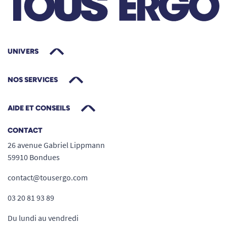
Niveau d’absorption Maxi : sécurité
renforcée au quotidien
UNIVERS
Le
slip absorbant Pants Maxi Lille M
dispose
d’un niveau d’absorption Maxi, conçu pour les
NOS SERVICES
fuites urinaires importantes.
Absorption rapide pour un effet garde au
AIDE ET CONSEILS
sec
CONTACT
Protection renforcée pendant plusieurs
26 avenue Gabriel Lippmann
heures
59910 Bondues
Bonne rétention sans surépaisseur visible
Adapté à un usage de jour comme de nuit
contact@tousergo.com
03 20 81 93 89
Du lundi au vendredi