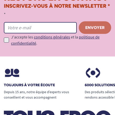
INSCRIVEZ-VOUS À NOTRE NEWSLETTER *
Un confort respectueux de la peau
*
Un voile respirant pour limiter l’humidité
Le revêtement extérieur respirant laisse circuler
l’air et réduit la macération. Il aide à préserver la
J'accepte les
conditions générales
et la
politique de
peau lors d’un port prolongé.
confidentialité
.
Ce point est important pour les peaux sensibles
ou fragiles.
Un toucher doux agréable à porter
Ce
slip absorbant adulte
offre une sensation
TOUJOURS À VOTRE ÉCOUTE
6000 SOLUTION
textile douce, proche d’un sous-vêtement
Depuis 15 ans, notre équipe d’experts vous
Des produits sélect
classique. Il améliore le confort au quotidien.
conseillent et vous accompagnent
rendons accessible 
Il facilite aussi l’acceptation du produit par
l’utilisateur.