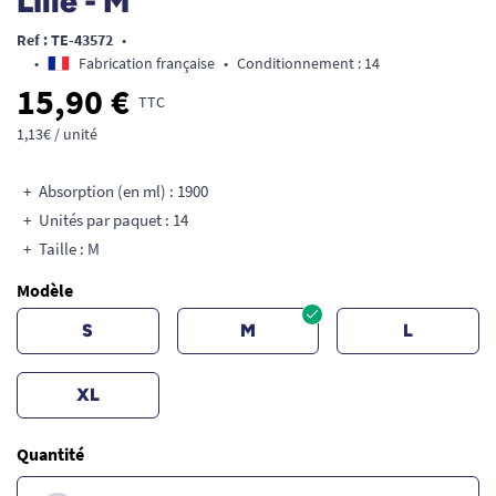
Lille - M
Ref : TE-43572
•
•
Fabrication française
•
Conditionnement : 14
15,90 €
TTC
1,13€ / unité
Absorption (en ml) : 1900
Unités par paquet : 14
Taille : M
Modèle
S
M
L
XL
Quantité