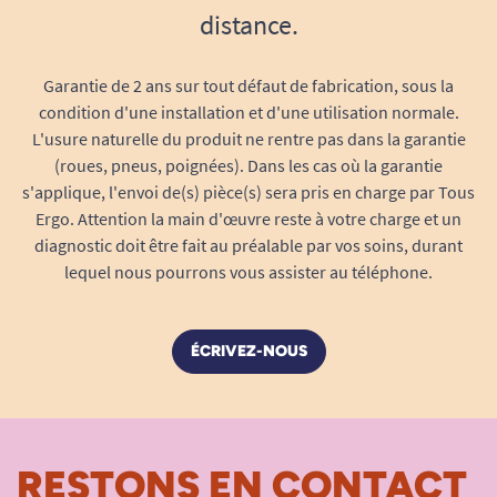
chaque fuite.
distance.
Une forte capacité d’absorption pour les
fuites importantes
Garantie de 2 ans sur tout défaut de fabrication, sous la
condition d'une installation et d'une utilisation normale.
Le niveau d’absorption Maxi est adapté
L'usure naturelle du produit ne rentre pas dans la garantie
aux
fuites urinaires importantes
. Il offre une
(roues, pneus, poignées). Dans les cas où la garantie
protection renforcée pendant plusieurs heures.
s'applique, l'envoi de(s) pièce(s) sera pris en charge par Tous
Ergo. Attention la main d'œuvre reste à votre charge et un
Ce niveau d’absorption convient pour un usage
diagnostic doit être fait au préalable par vos soins, durant
prolongé, y compris la nuit.
lequel nous pourrons vous assister au téléphone.
Une neutralisation efficace des odeurs
Le système anti-odeurs intégré agit au cœur du
ÉCRIVEZ-NOUS
tampon absorbant pour limiter les odeurs
désagréables.
L’utilisateur reste à l’aise en toutes
circonstances.
RESTONS EN CONTACT