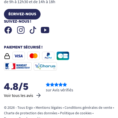
de 9h à 12h30 et de 14h à 18h
GUIDE DES TAILLES :
ÉCRIVEZ-NOUS
SUIVEZ-NOUS !
Tour de taille
Facebook
Instagram
Youtube
Tiktok
Taille S
60 à 90 cm
Taille M
80 à 110 cm
Taille L
100 à 135 cm
PAIEMENT SÉCURISÉ !
Taille XL
120 à 160 cm
Pourquoi choisir le Slip absorbant
Pants Maxi Lille M
Choisir le
slip absorbant Pants Maxi Lille M
,
4.8/5
sur Avis vérifiés
c’est opter pour une solution simple, discrète et
Voir tous les avis
adaptée aux besoins importants.
© 2026 - Tous Ergo •
Mentions légales
•
Conditions générales de vente
•
Enfilage facile comme un sous-vêtement
Charte de protection des données
•
Politique de cookies
•
Maintien efficace en mouvement