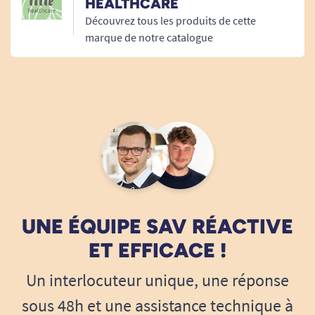
HEALTHCARE
Ce maintien réduit les risques de fuite et sécurise
Découvrez tous les produits de cette
les déplacements.
marque de notre catalogue
Une protection maximale contre les
fuites urinaires
Une absorption rapide pour rester au sec
Le
slip absorbant Pants Maxi Lille M
capte
UNE ÉQUIPE SAV RÉACTIVE
rapidement les liquides et les diffuse au cœur de
ET EFFICACE !
la protection. Cette action permet de garder une
sensation de sec plus longtemps.
Un interlocuteur unique, une réponse
sous 48h et une assistance technique à
Elle limite l’humidité et améliore le confort après