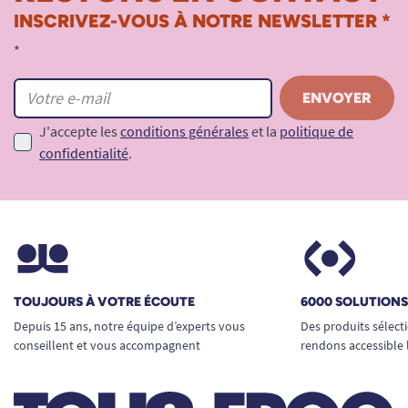
INSCRIVEZ-VOUS À NOTRE NEWSLETTER *
Un confort respectueux de la peau
*
Un voile respirant pour limiter l’humidité
Le revêtement extérieur respirant laisse circuler
l’air et réduit la macération. Il aide à préserver la
J'accepte les
conditions générales
et la
politique de
peau lors d’un port prolongé.
confidentialité
.
Ce point est important pour les peaux sensibles
ou fragiles.
Un toucher doux agréable à porter
Ce
slip absorbant adulte
offre une sensation
TOUJOURS À VOTRE ÉCOUTE
6000 SOLUTION
textile douce, proche d’un sous-vêtement
Depuis 15 ans, notre équipe d’experts vous
Des produits sélect
classique. Il améliore le confort au quotidien.
conseillent et vous accompagnent
rendons accessible 
Il facilite aussi l’acceptation du produit par
l’utilisateur.