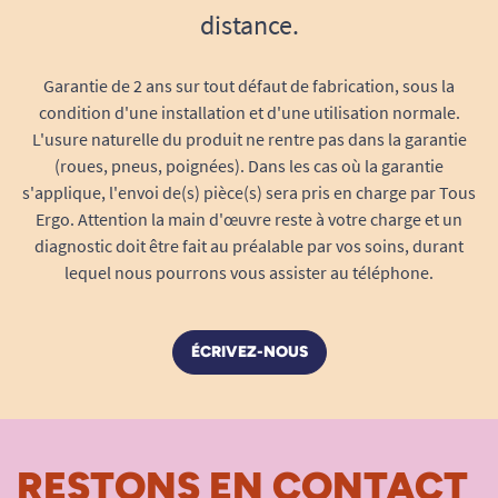
chaque fuite.
distance.
Une forte capacité d’absorption pour les
fuites importantes
Garantie de 2 ans sur tout défaut de fabrication, sous la
condition d'une installation et d'une utilisation normale.
Le niveau d’absorption Maxi est adapté
L'usure naturelle du produit ne rentre pas dans la garantie
aux
fuites urinaires importantes
. Il offre une
(roues, pneus, poignées). Dans les cas où la garantie
protection renforcée pendant plusieurs heures.
s'applique, l'envoi de(s) pièce(s) sera pris en charge par Tous
Ergo. Attention la main d'œuvre reste à votre charge et un
Ce niveau d’absorption convient pour un usage
diagnostic doit être fait au préalable par vos soins, durant
prolongé, y compris la nuit.
lequel nous pourrons vous assister au téléphone.
Une neutralisation efficace des odeurs
Le système anti-odeurs intégré agit au cœur du
ÉCRIVEZ-NOUS
tampon absorbant pour limiter les odeurs
désagréables.
L’utilisateur reste à l’aise en toutes
circonstances.
RESTONS EN CONTACT