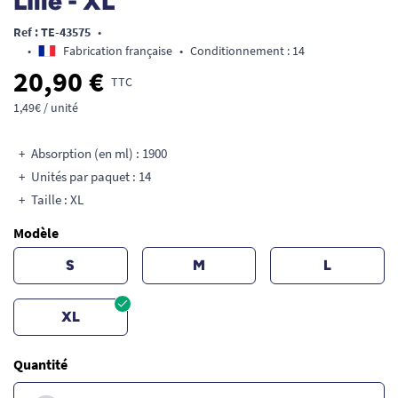
Lille - XL
Ref : TE-43575
•
•
Fabrication française
•
Conditionnement : 14
20,90 €
TTC
1,49€ / unité
Absorption (en ml) : 1900
Unités par paquet : 14
Taille : XL
Modèle
S
M
L
XL
Quantité