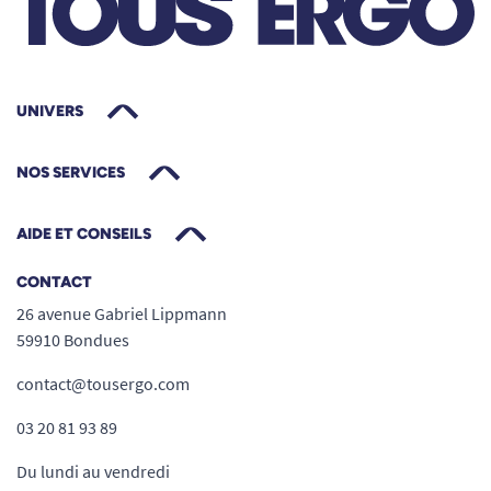
Niveau d’absorption Maxi : sécurité
renforcée au quotidien
UNIVERS
Le
slip absorbant Pants Maxi Lille XL
dispose
d’un niveau d’absorption Maxi, conçu pour les
NOS SERVICES
fuites urinaires importantes.
Absorption rapide pour un effet garde au
AIDE ET CONSEILS
sec
CONTACT
Protection renforcée pendant plusieurs
26 avenue Gabriel Lippmann
heures
59910 Bondues
Bonne rétention sans surépaisseur visible
Adapté à un usage de jour comme de nuit
contact@tousergo.com
03 20 81 93 89
Du lundi au vendredi