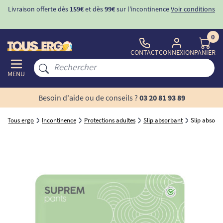
Livraison offerte dès
159€
et dès
99€
sur l'incontinence
Voir conditions
0
CONTACT
CONNEXION
PANIER
MENU
Besoin d'aide ou de conseils ?
03 20 81 93 89
Tous ergo
Incontinence
Protections adultes
Slip absorbant
Slip absorban