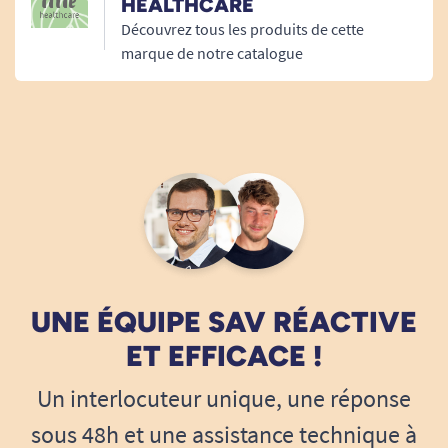
HEALTHCARE
Ce maintien réduit les risques de fuite et sécurise
Découvrez tous les produits de cette
les déplacements.
marque de notre catalogue
Une protection maximale contre les
fuites urinaires
Une absorption rapide pour rester au sec
Le
slip absorbant Pants Maxi Lille XL
capte
UNE ÉQUIPE SAV RÉACTIVE
rapidement les liquides et les diffuse au cœur de
ET EFFICACE !
la protection. Cette action permet de garder une
sensation de sec plus longtemps.
Un interlocuteur unique, une réponse
sous 48h et une assistance technique à
Elle limite l’humidité et améliore le confort après