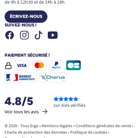
de 9h à 12h30 et de 14h à 18h
GUIDE DES TAILLES :
ÉCRIVEZ-NOUS
SUIVEZ-NOUS !
Tour de taille
Facebook
Instagram
Youtube
Tiktok
Taille S
60 à 90 cm
Taille M
80 à 110 cm
Taille L
100 à 135 cm
PAIEMENT SÉCURISÉ !
Taille XL
120 à 160 cm
Pourquoi choisir le Slip absorbant
Pants Maxi Lille XL
4.8/5
Choisir le
slip absorbant Pants Maxi Lille XL
,
sur Avis vérifiés
c’est opter pour une solution simple, discrète et
Voir tous les avis
adaptée aux besoins importants.
© 2026 - Tous Ergo •
Mentions légales
•
Conditions générales de vente
•
Enfilage facile comme un sous-vêtement
Charte de protection des données
•
Politique de cookies
•