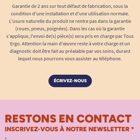
Retrouver confiance en soi
Garantie de 2 ans sur tout défaut de fabrication, sous la
condition d'une installation et d'une utilisation normale.
Le fait de se sentir protégé aide à réduire la gêne
L'usure naturelle du produit ne rentre pas dans la garantie
liée à l’incontinence. Cela permet de rester actif
(roues, pneus, poignées). Dans les cas où la garantie
et de maintenir un lien social, sans se replier sur
s'applique, l'envoi de(s) pièce(s) sera pris en charge par Tous
soi-même.
Ergo. Attention la main d'œuvre reste à votre charge et un
diagnostic doit être fait au préalable par vos soins, durant
Facilité d’utilisation
lequel nous pourrons vous assister au téléphone.
La mise en place de la protection est simple et
rapide. Elle convient aussi bien aux personnes
autonomes qu’aux aidants qui accompagnent un
ÉCRIVEZ-NOUS
proche. Le changement peut se faire facilement,
ce qui simplifie la routine quotidienne.
Adapté à un usage à domicile ou en
RESTONS EN CONTACT
établissement
Ce type de protection convient aussi bien à un
INSCRIVEZ-VOUS À NOTRE NEWSLETTER *
usage personnel qu’en structure médicalisée.
*