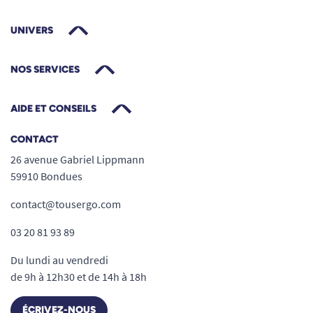
professionnels qui recherchent une solution
simple à mettre en place et fiable.
UNIVERS
Format discret adapté à la vie active
Absorption fiable pour fuites légères à
NOS SERVICES
modérées
Confort durable tout au long de la journée
AIDE ET CONSEILS
Facilité d’utilisation pour l’utilisateur ou
CONTACT
l’aidant
26 avenue Gabriel Lippmann
Convient à domicile comme en
59910 Bondues
établissement
contact@tousergo.com
03 20 81 93 89
Du lundi au vendredi
de 9h à 12h30 et de 14h à 18h
ÉCRIVEZ-NOUS