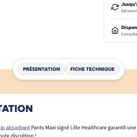
Jusqu’
Découvri
Dispon
Consulte
PRÉSENTATION
FICHE TECHNIQUE
TATION
slip absorbant
Pants Maxi signé Lille Healthcare garantit une
oute discrétion !