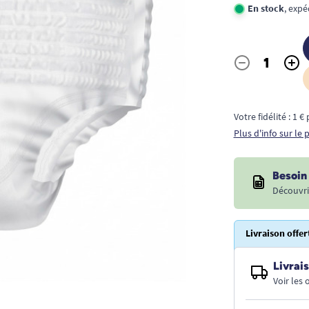
En stock
, expé
-
+
Quantité
Votre fidélité : 1 
Plus d'info sur le
Besoin 
Découvri
Livraison offer
Livrais
Voir les