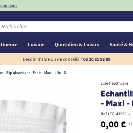
conditions
-10%
avec le code
ntinence
Cuisine
Quotidien & Loisirs
Santé & B
Besoin d'aide ou de conseils ?
03 20 81 93 89
n - Slip absorbant - Pants - Maxi - Lille - S
Lille Healthcare
Echantil
- Maxi - 
Ref : TE-43595
•
0,00 €
TT