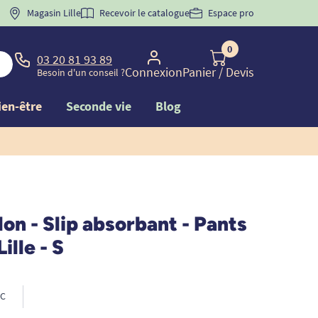
 "
BIENVENUE
Magasin Lille
" pour
la 1ère commande d'incontinence
Recevoir le catalogue
Espace pro
0
03 20 81 93 89
Connexion
Panier
/ Devis
Besoin d'un conseil ?
ien-être
Seconde vie
Blog
lon - Slip absorbant - Pants
Lille - S
C